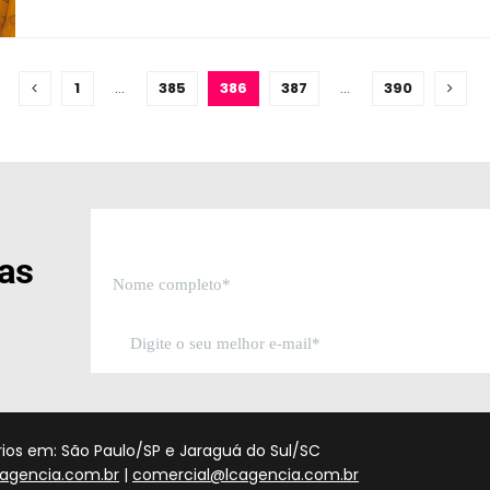
1
…
385
386
387
…
390
sas
órios em: São Paulo/SP e Jaraguá do Sul/SC
agencia.com.br
|
comercial@lcagencia.com.br