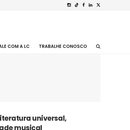
ALE COM A LC
TRABALHE CONOSCO
iteratura universal,
dade musical