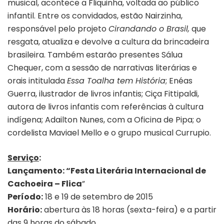
musical, acontece a Fliquinha, voltada ao público
infantil. Entre os convidados, estão Nairzinha,
responsável pelo projeto
Cirandando o Brasil,
que
resgata, atualiza e devolve a cultura da brincadeira
brasileira. Também estarão presentes Sálua
Chequer, com a sessão de narrativas literárias e
orais intitulada
Essa Toalha tem História
; Enéas
Guerra, ilustrador de livros infantis; Ciça Fittipaldi,
autora de livros infantis com referências à cultura
indígena; Adailton Nunes, com a Oficina de Pipa; o
cordelista Maviael Mello e o grupo musical Currupio.
Serviço
:
Lançamento: “Festa Literária Internacional de
Cachoeira – Flica
”
Período:
18 e 19 de setembro de 2015
Horário:
abertura às 18 horas (sexta-feira) e a partir
das 9 horas do sábado