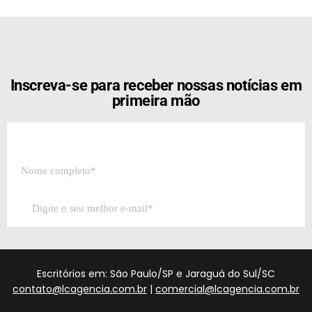
[the_ad id="21159"]
Inscreva-se para receber nossas notícias em
primeira mão
Escritórios em: São Paulo/SP e Jaraguá do Sul/SC
contato@lcagencia.com.br
|
comercial@lcagencia.com.br