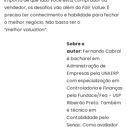
importa de que lado você está, comprador ou
vendedor, os desafios vão além do
Fair Value
. É
preciso ter conhecimento e habilidade para fechar
o melhor negócio. Não basta ter o
“melhor
valuation”
.
Sobre o
autor:
Fernando Cabral
é bacharel em
Administração de
Empresas pela UNAERP
com especialização em
Controladoria e Finanças
pela Fundace/Fea – USP
Ribeirão Preto. Também
é técnico em
Contabilidade pelo
Senac. Como avaliador