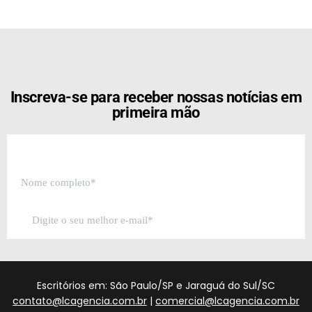
[the_ad id="21159"]
Inscreva-se para receber nossas notícias em
primeira mão
Escritórios em: São Paulo/SP e Jaraguá do Sul/SC
contato@lcagencia.com.br
|
comercial@lcagencia.com.br