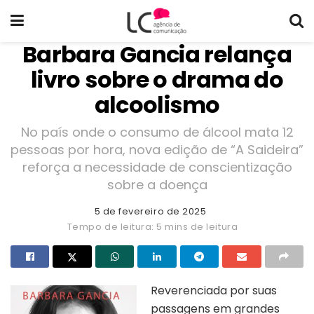
Barbara Gancia relança
livro sobre o drama do
alcoolismo
No país onde o consumo de álcool mata 12
pessoas por hora, nova edição de “A Saideira”
reforça a necessidade de conscientização
sobre a doença
5 de fevereiro de 2025
Tempo de leitura: 5 mins de leitura
Reverenciada por suas
passagens em grandes