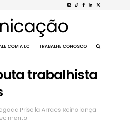
ALE COM A LC
TRABALHE CONOSCO
puta trabalhista
s
ada Priscila Arraes Reino lança
oecimento