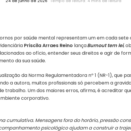
24 de junho de 2026
Tempo de leitura: 4 mins de leitura
nstornos por saúde mental representam um em cada sete 
videnciária
Priscila Arraes Reino
lança
Burnout tem lei
, o
cionados ao ofício, entender seus direitos e agir de for
mento da sua saúde.
alização da Norma Regulamentadora nº 1 (NR-1), que pass
ndo a autora, muitos profissionais só percebem a gravi
 trabalho. Um dos maiores erros, afirma, é acreditar q
ambiente corporativo.
cumulativa. Mensagens fora do horário, pressão consta
acompanhamento psicológico ajudam a construir a traje