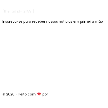
[the_ad id="21159"]
Inscreva-se para receber nossas notícias em primeira mão
Escritórios em: São Paulo/SP e Jaraguá do Sul/SC
contato@lcagencia.com.br
|
comercial@lcagencia.com.br
Editoras atendidas pela LC:
© 2026 – Feito com
por
Equipe LC