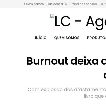
Quem somos
Fale com a LC
Trabalhe conosco
Polí
INÍCIO
QUEM SOMOS
PRODUTOS
Burnout deixa d
Com explosão dos afastamentos 
livro qu