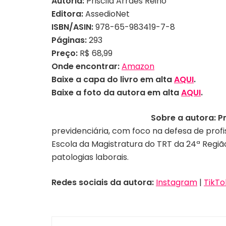
Autoria:
Priscila Arraes Reino
Editora:
AssedioNet
ISBN/ASIN:
978-65-983419-7-8
Páginas:
293
Preço:
R$
6
8,99
Onde encontrar:
Amazon
Baixe a capa do livro em alta
AQUI
.
Baixe a foto
da autora em alta
AQUI
.
Sobre a autora:
Pr
previdenciária, com foco na defesa de prof
Escola da Magistratura do TRT da 24ª Regi
patologias laborais.
Redes sociais da autora:
Instagram
|
TikTo