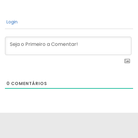
Login
0
COMENTÁRIOS
[the_ad id="21159"]