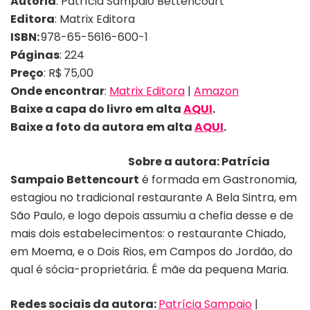
Autoria
:
Patrícia Sampaio Bettencourt
Editora
: Matrix Editora
ISBN:
978-65-5616-600-1
Páginas
: 224
Preço
:
R$ 75,00
Onde encontrar
:
Matrix Editora
|
Amazon
Baixe a capa do livro em alta
AQUI
.
Baixe a foto da autora em alta
AQUI
.
Sobre a autora:
Patrícia
Sampaio Bettencourt
é formada em Gastronomia,
estagiou no tradicional restaurante A Bela Sintra, em
São Paulo, e logo depois assumiu a chefia desse e de
mais dois estabelecimentos: o restaurante Chiado,
em Moema, e o Dois Rios, em Campos do Jordão, do
qual é sócia-proprietária. É mãe da pequena Maria.
Redes sociais da autora:
Patrícia Sampaio
|