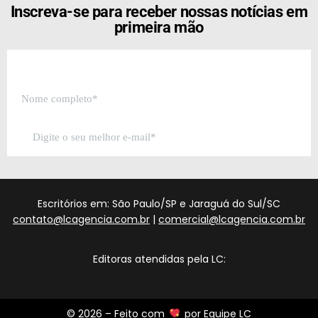
Inscreva-se para receber nossas notícias em
primeira mão
Escritórios em: São Paulo/SP e Jaraguá do Sul/SC
contato@lcagencia.com.br
|
comercial@lcagencia.com.br
Editoras atendidas pela LC:
© 2026 – Feito com
por
Equipe LC