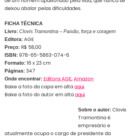
de um homem apaixonado pela vida, que nunca se
deixou abalar pelas dificuldades.
FICHA TÉCNICA
Livro:
Clovis Tramontina – Paixão, força e coragem
AGE
Editora:
R$ 58,00
Preço:
978-65-5863-074-6
ISBN:
16 x 23 cm
Formato:
347
Páginas:
Editora AGE
,
Amazon
Onde encontrar:
Baixe a foto da capa em alta
aqui
.
Baixe a foto do autor em alta
aqui
.
Clovis
Sobre o autor:
Tramontina é
Empresário e escritor Clovis Tramontina
empresário e
atualmente ocupa o cargo de presidente da