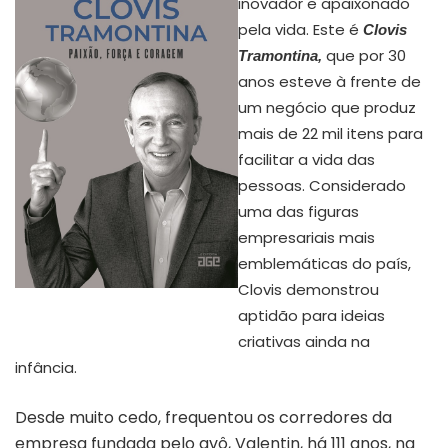
inovador e apaixonado
pela vida. Este é
Clovis
que por 30
Tramontina,
anos esteve à frente de
um negócio que produz
mais de 22 mil itens para
facilitar a vida das
pessoas. Considerado
uma das figuras
empresariais mais
emblemáticas do país,
Clovis demonstrou
Capa Clovis Tramontina – paixão,
força e coragem
aptidão para ideias
criativas ainda na
infância.
Desde muito cedo, frequentou os corredores da
empresa fundada pelo avô, Valentin, há 111 anos, na