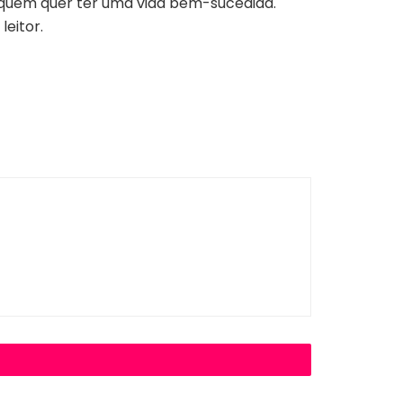
a quem quer ter uma vida bem-sucedida.
eitor.