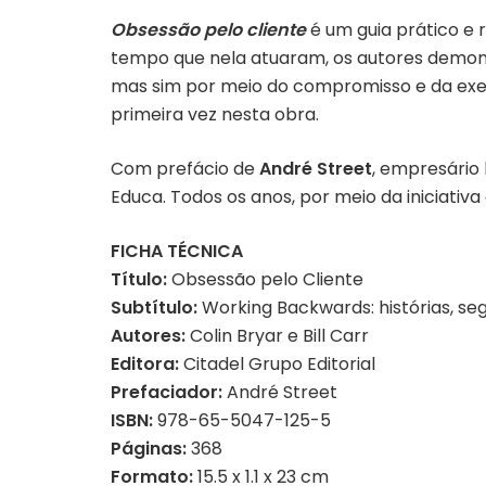
Obsessão pelo cliente
é um guia prático e
tempo que nela atuaram, os autores demons
mas sim por meio do compromisso e da exec
primeira vez nesta obra.
Com prefácio de
André Street
, empresário 
Educa. Todos os anos, por meio da iniciativa
FICHA TÉCNICA
Título:
Obsessão pelo Cliente
Subtítulo:
Working Backwards: histórias, se
Autores:
Colin Bryar e Bill Carr
Editora:
Citadel Grupo Editorial
Prefaciador:
André Street
ISBN:
978-65-5047-125-5
Páginas:
368
Formato:
15.5 x 1.1 x 23 cm