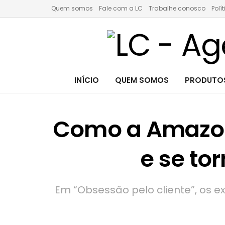
Quem somos
Fale com a LC
Trabalhe conosco
Polí
INÍCIO
QUEM SOMOS
PRODUTOS
Como a Amazon
e se to
Em “Obsessão pelo cliente”, os ex-