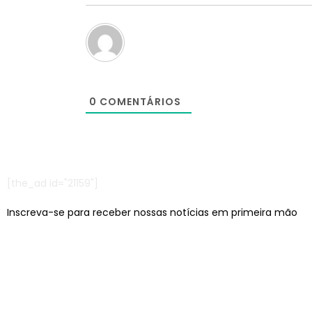
0
COMENTÁRIOS
[the_ad id="21159"]
Inscreva-se para receber nossas notícias em primeira mão
Escritórios em: São Paulo/SP e Jaraguá do Sul/SC