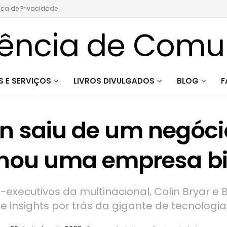
tica de Privacidade
 E SERVIÇOS
LIVROS DIVULGADOS
BLOG
F
 saiu de um negóci
rnou uma empresa bi
executivos da multinacional, Colin Bryar e Bil
e insights por trás da gigante de tecnologia