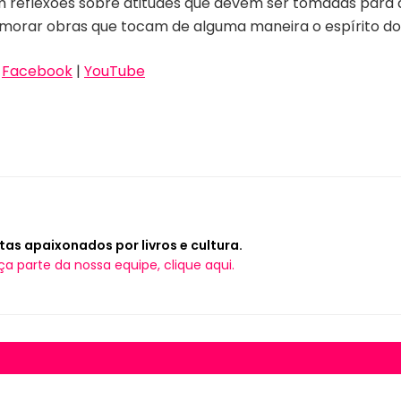
õem reflexões sobre atitudes que devem ser tomadas par
imorar obras que tocam de alguma maneira o espírito do l
|
Facebook
|
YouTube
tas apaixonados por livros e cultura.
ça parte da nossa equipe, clique aqui.