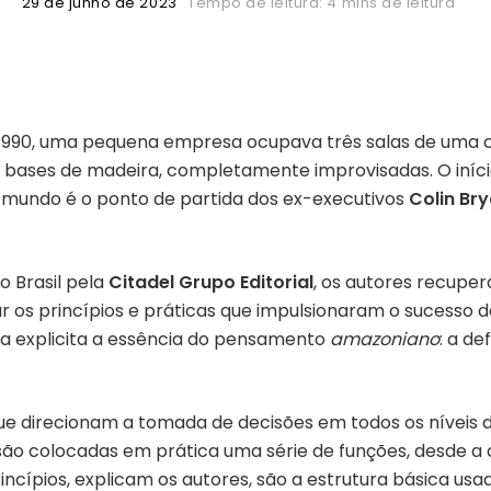
29 de junho de 2023
Tempo de leitura: 4 mins de leitura
990, uma pequena empresa ocupava três salas de uma cas
bases de madeira, completamente improvisadas. O iníci
 mundo é o ponto de partida dos ex-executivos
Colin Bry
o Brasil pela
Citadel Grupo Editorial
, os autores recuper
lar os princípios e práticas que impulsionaram o sucesso 
obra explicita a essência do pensamento
amazoniano
: a de
 que direcionam a tomada de decisões em todos os nívei
ão colocadas em prática uma série de funções, desde a
incípios, explicam os autores, são a estrutura básica usa