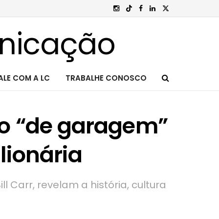
ALE COM A LC
TRABALHE CONOSCO
o “de garagem”
lionária
l Carr, revelam a história, cultura