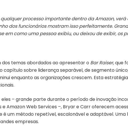
e qualquer processo importante dentro da Amazon, ver
ho dos funcionários mostram isso perfeitamente. Grand
 em como uma pessoa exibiu, ou deixou de exibir, os p
 dos temas abordados ao apresentar o
Bar Raiser
, que 
 o capítulo sobre liderança separável, de segmento único,
nui enquanto as organizações crescem. Esta estratégia v
ionais.
eles – grande parte durante o período de inovação inco
s e Amazon Web Services –, Bryar e Carr oferecem aces
 é um método repetível, escalonável e adaptável. Uma l
grandes empresas.