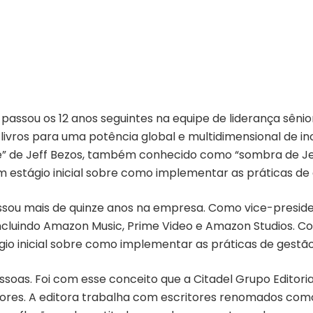
passou os 12 anos seguintes na equipe de liderança sên
ivros para uma potência global e multidimensional de in
ete” de Jeff Bezos, também conhecido como “sombra de Je
m estágio inicial sobre como implementar as práticas d
ou mais de quinze anos na empresa. Como vice-president
 incluindo Amazon Music, Prime Video e Amazon Studios. 
io inicial sobre como implementar as práticas de gestã
soas. Foi com esse conceito que a Citadel Grupo Editori
tores. A editora trabalha com escritores renomados como,