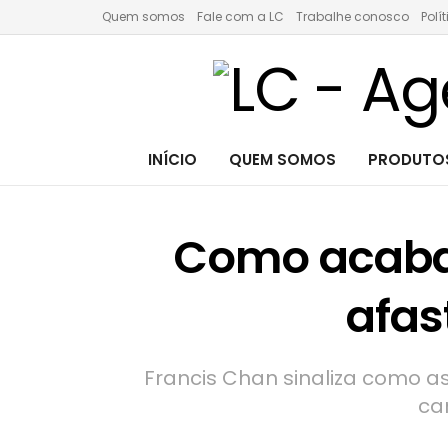
Quem somos
Fale com a LC
Trabalhe conosco
Polí
INÍCIO
QUEM SOMOS
PRODUTOS
Como acaba
afas
Francis Chan sinaliza como as
ca