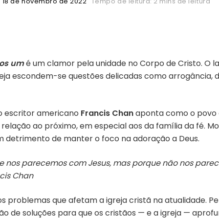
18 de novembro de 2022
Tempo de leitura: 2 mins de leitura
mos um
é um clamor pela unidade no Corpo de Cristo. O l
reja escondem-se questões delicadas como arrogância, 
 o escritor americano
Francis Chan
aponta como o povo de
relação ao próximo, em especial aos da família da fé. Mo
em detrimento de manter o foco na adoração a Deus.
e nos parecemos com Jesus, mas porque não nos pare
ncis Chan
 os problemas que afetam a igreja cristã na atualidade. 
ão de soluções para que os cristãos — e a igreja — ap