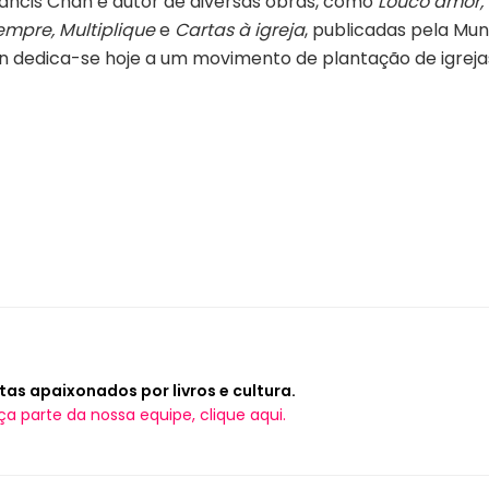
ancis Chan é autor de diversas obras, como
Louco amor, 
empre, Multiplique
e
Cartas à igreja
, publicadas pela Mun
an dedica-se hoje a um movimento de plantação de igrejas.
tas apaixonados por livros e cultura.
ça parte da nossa equipe, clique aqui.