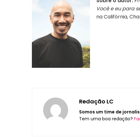
Sobre o autor:
Fr
Você e eu para s
na Califórnia, Ch
Autor Francis Chan
Redação LC
Somos um time de jornalis
Tem uma boa redação?
Fa