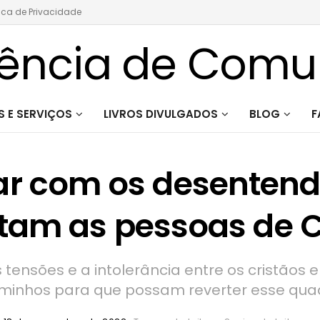
tica de Privacidade
 E SERVIÇOS
LIVROS DIVULGADOS
BLOG
F
r com os desentend
tam as pessoas de C
 tensões e a intolerância entre os cristãos
minhos para que possam reverter esse qua