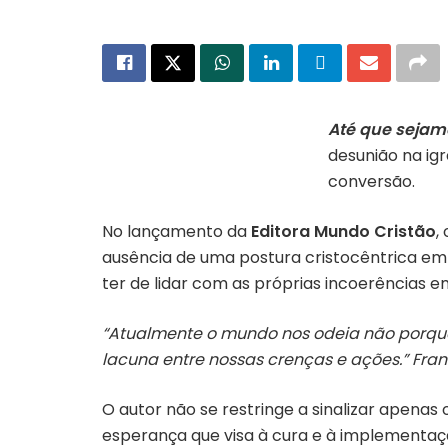
Até que seja
desunião na ig
Capa do livro “Até que Sejamos Um”
| Divulgação Editora Mundo Cristão
conversão.
No lançamento da
Editora
Mundo
Cristão
,
ausência de uma postura cristocêntrica em 
ter de lidar com as próprias incoerências 
“Atualmente o mundo nos odeia não porqu
lacuna entre nossas crenças e ações.” Fra
O autor não se restringe a sinalizar apenas
esperança que visa à cura e à implementaç