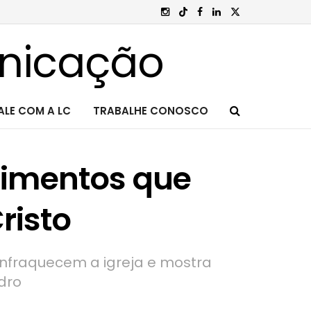
ALE COM A LC
TRABALHE CONOSCO
imentos que
risto
 enfraquecem a igreja e mostra
dro