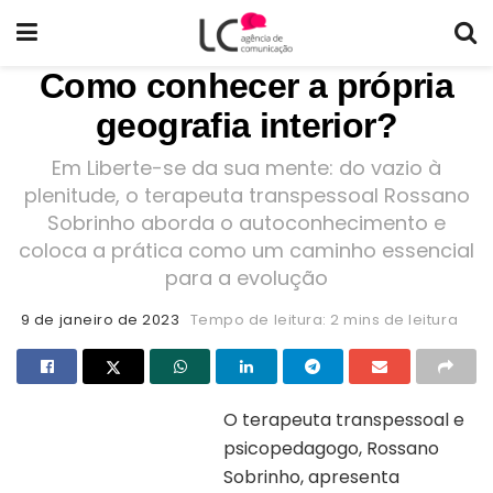
Como conhecer a própria
geografia interior?
Em Liberte-se da sua mente: do vazio à
plenitude, o terapeuta transpessoal Rossano
Sobrinho aborda o autoconhecimento e
coloca a prática como um caminho essencial
para a evolução
9 de janeiro de 2023
Tempo de leitura: 2 mins de leitura
O terapeuta transpessoal e
psicopedagogo, Rossano
Capa do livro “Liberte-se da sua
mente: do vazio à plenitude”
Sobrinho, apresenta