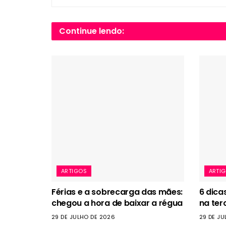
Continue lendo:
ARTIGOS
ARTI
Férias e a sobrecarga das mães:
6 dica
chegou a hora de baixar a régua
na ter
29 DE JULHO DE 2026
29 DE JU