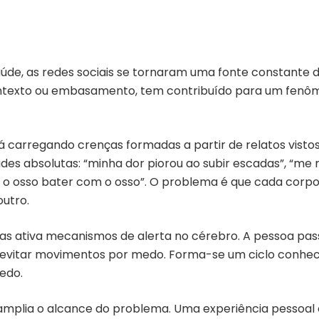
de, as redes sociais se tornaram uma fonte constante 
ontexto ou embasamento, tem contribuído para um fen
 carregando crenças formadas a partir de relatos vistos o
absolutas: “minha dor piorou ao subir escadas”, “me ma
z o osso bater com o osso”. O problema é que cada corp
utro.
as ativa mecanismos de alerta no cérebro. A pessoa pas
vitar movimentos por medo. Forma-se um ciclo conhecid
medo.
 amplia o alcance do problema. Uma experiência pessoa