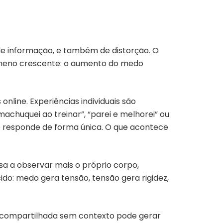
de informação, e também de distorção. O
ômeno crescente: o aumento do medo
nline. Experiências individuais são
chuquei ao treinar”, “parei e melhorei” ou
o responde de forma única. O que acontece
sa a observar mais o próprio corpo,
o: medo gera tensão, tensão gera rigidez,
l compartilhada sem contexto pode gerar