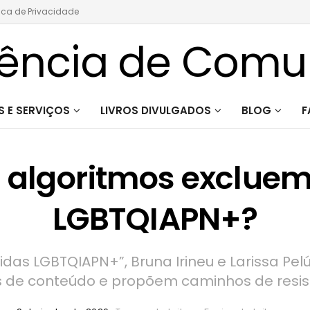
tica de Privacidade
 E SERVIÇOS
LIVROS DIVULGADOS
BLOG
F
 algoritmos excluem
LGBTQIAPN+?
 vidas LGBTQIAPN+”, Bruna Irineu e Larissa 
s de conteúdo e propõem caminhos de resist