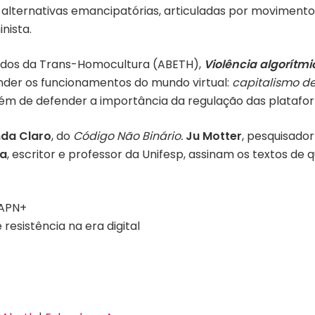
 alternativas emancipatórias, articuladas por movimentos 
nista.
studos da Trans-Homocultura (ABETH),
Violência algorítm
nder os funcionamentos do mundo virtual:
capitalismo de
além de defender a importância da regulação das platafo
da Claro
, do
Código Não Binário.
Ju Motter
, pesquisado
ha
, escritor e professor da Unifesp, assinam os textos de
IAPN+
resistência na era digital