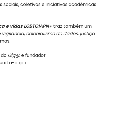
sociais, coletivos e iniciativas acadêmicas
ica e vidas LGBTQIAPN+
traz também um
 vigilância
,
colonialismo de dados
,
justiça
rmas.
r do
Gig@
e fundador
 quarta-capa.