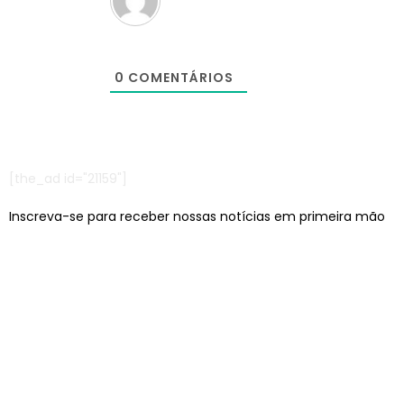
0
COMENTÁRIOS
[the_ad id="21159"]
Inscreva-se para receber nossas notícias em primeira mão
Escritórios em: São Paulo/SP e Jaraguá do Sul/SC
contato@lcagencia.com.br
|
comercial@lcagencia.com.br
Editoras atendidas pela LC: