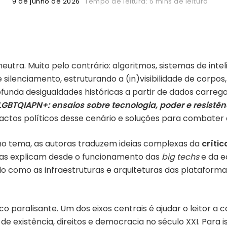
9 de junho de 2026
Tempo de leitura: 5 mins de leitura
eutra. Muito pelo contrário: algoritmos, sistemas de inteli
lenciamento, estruturando a (in)visibilidade de corpos, 
unda desigualdades históricas a partir de dados carreg
LGBTQIAPN+: ensaios sobre tecnologia, poder e resistênc
tos políticos desse cenário e soluções para combater a
 no tema, as autoras traduzem ideias complexas da
crític
 elas explicam desde o funcionamento das
big techs
e da e
ndo como as infraestruturas e arquiteturas das platafor
co paralisante. Um dos eixos centrais é ajudar o leitor 
idos de existência, direitos e democracia no século XXI. P