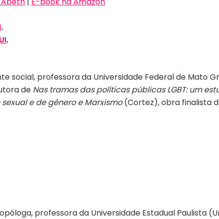
a Abeth
|
E-book na Amazon
I
.
UI
.
nte social, professora da Universidade Federal de Mato 
autora de
Nas tramas das políticas públicas LGBT: um estu
 sexual e de gênero e Marxismo
(Cortez), obra finalista
opóloga, professora da Universidade Estadual Paulista (U