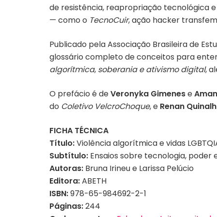
de resistência, reapropriação tecnológica e
— como o
TecnoCuir
, ação hacker transfemi
Publicado pela Associação Brasileira de E
glossário completo de conceitos para ente
algorítmica
,
soberania e ativismo digital
, 
O prefácio é de
Veronyka Gimenes
e
Aman
do
Coletivo VelcroChoque
, e
Renan Quinal
FICHA TÉCNICA
Título:
Violência algorítmica e vidas LGBTQ
Subtítulo:
Ensaios sobre tecnologia, poder e 
Autoras:
Bruna Irineu e Larissa Pelúcio
Editora: ‎
ABETH
ISBN:
978-65-984692-2-1
Páginas:
244