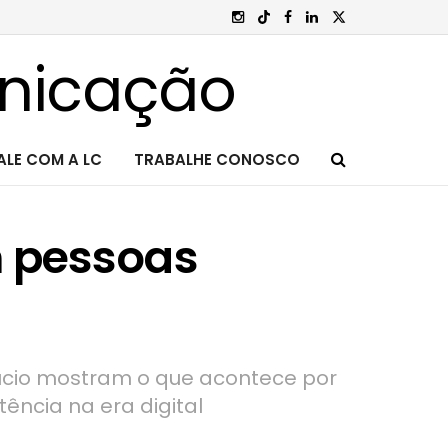
ALE COM A LC
TRABALHE CONOSCO
 pessoas
Pelúcio mostram o que acontece por
ência na era digital