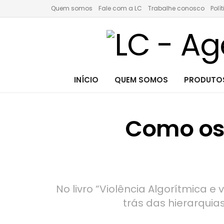
Quem somos
Fale com a LC
Trabalhe conosco
Polí
INÍCIO
QUEM SOMOS
PRODUTOS
Como os
No livro “Violência Algorítmica e
trás das hierarquia