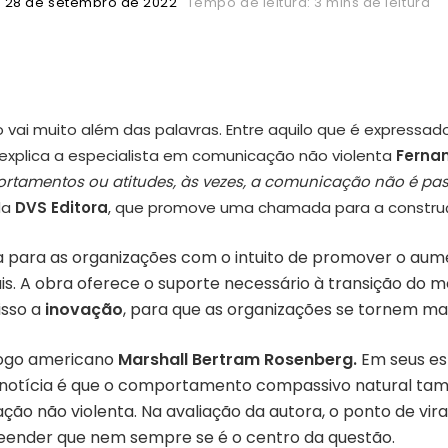
28 de setembro de 2022
Tempo de leitura: 3 mins de leitura
vai muito além das palavras. Entre aquilo que é expressa
 explica a especialista em comunicação não violenta
Ferna
ortamentos ou atitudes, às vezes, a comunicação não é pa
da
DVS Editora
, que promove uma chamada para a constru
ta para as organizações com o intuito de promover o a
is. A obra oferece o suporte necessário à transição do m
isso a
inovação
, para que as organizações se tornem ma
ólogo americano
Marshall Bertram Rosenberg.
Em seus es
a notícia é que o comportamento compassivo natural ta
ação não violenta. Na avaliação da autora, o ponto de vi
ender que nem sempre se é o centro da questão.