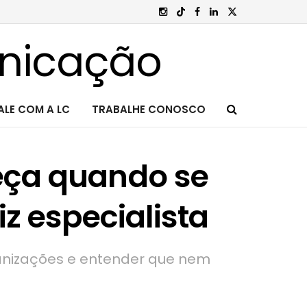
ALE COM A LC
TRABALHE CONOSCO
eça quando se
iz especialista
ganizações e entender que nem