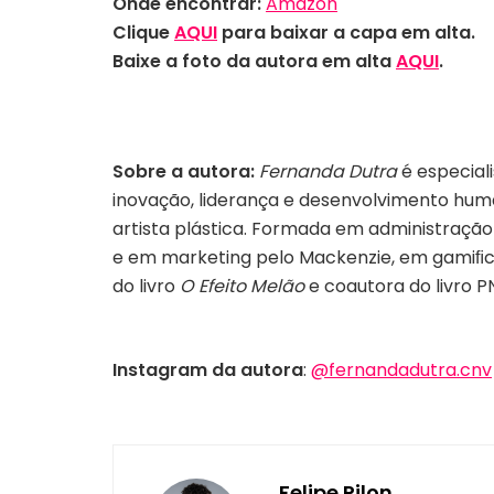
Onde encontrar:
Amazon
Clique
AQUI
para baixar a capa em alta.
Baixe a foto da autora em alta
AQUI
.
Sobre a autora:
Fernanda Dutra
é especial
inovação, liderança e desenvolvimento human
artista plástica. Formada em administraçã
e em marketing pelo Mackenzie, em gamiﬁcat
do livro
O Efeito Melão
e coautora do livro 
Instagram da autora
:
@fernandadutra.cnv
Felipe Pilon