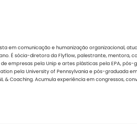
ista em comunicação e humanização organizacional, atu
o. É sócia-diretora da Flyflow, palestrante, mentora, coa
o de empresas pela Unip e artes plásticas pela EPA, pós
ion pela University of Pennsylvania e pós-graduada em t
PNL & Coaching. Acumula experiência em congressos, conv