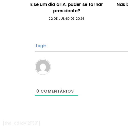
E se um dia a I.A. puder se tornar
Nas 
presidente?
22 DE JULHO DE 2026
Login
0
COMENTÁRIOS
[the_ad id="21159"]