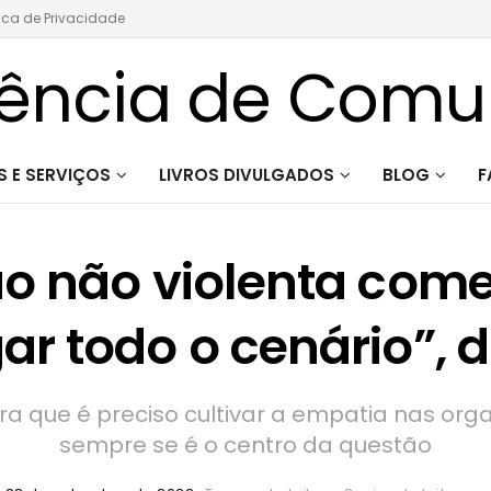
tica de Privacidade
 E SERVIÇOS
LIVROS DIVULGADOS
BLOG
F
 não violenta com
r todo o cenário”, d
a que é preciso cultivar a empatia nas or
sempre se é o centro da questão