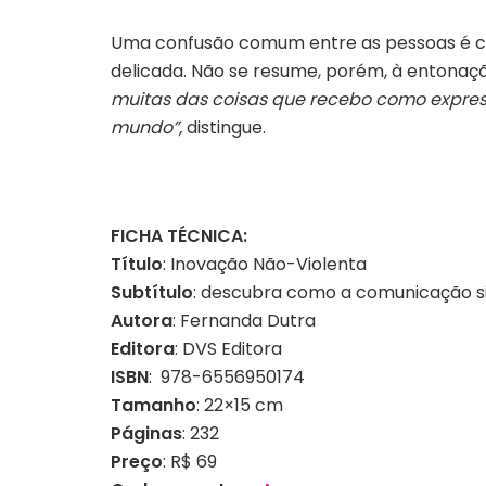
Uma confusão comum entre as pessoas é cog
delicada. Não se resume, porém, à entonaçã
muitas das coisas que recebo como expres
mundo”,
distingue.
FICHA TÉCNICA:
Título
: Inovação Não-Violenta
Subtítulo
: descubra como a comunicação s
Autora
: Fernanda Dutra
Editora
: DVS Editora
ISBN
: ‎ 978-6556950174
Tamanho
: 22×15 cm
Páginas
: 232
Preço
: R$ 69