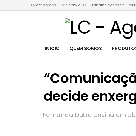
Quem somos
Fale com a LC
Trabalhe conosco
Polí
INÍCIO
QUEM SOMOS
PRODUTOS
“Comunicação
decide enxerga
Fernanda Dutra ensina em obr