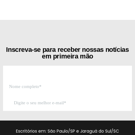
[the_ad id="21159"]
Inscreva-se para receber nossas notícias
em primeira mão
Escritórios em: São Paulo/SP e Jaraguá do Sul/SC