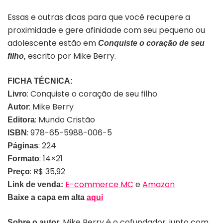
Essas e outras dicas para que você recupere a
proximidade e gere afinidade com seu pequeno ou
adolescente estão em
Conquiste o coração de seu
escrito por Mike Berry.
filho,
FICHA TÉCNICA:
: Conquiste o coração de seu filho
Livro
: Mike Berry
Autor
: Mundo Cristão
Editora
: 978-65-5988-006-5
ISBN
: 224
Páginas
: 14×21
Formato
: R$ 35,92
Preço
E-commerce MC
e
Amazon
Link de venda:
Baixe a capa em alta
aqui
: Mike Berry é o cofundador, junto com
Sobre o autor