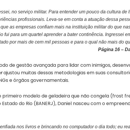
ssei, no serviço militar. Para entender um pouco da cultura de 
eriências profissionais. Leva-se em conta a atuação dessa pess
 que as empresas confiam mais na instituição militar do que na
o fui para um quartel aprender a bater continência. Ingressei e
utado por mais de cem mil pessoas e para o qual não mais do 
Página 16 – D
do de gestão avançada para lidar com inimigos, desenv
ajustou muitas dessas metodologias em suas consultori
er
NGs e órgãos governamentais.
o primeiro modelo de geladeira que não congela (frost fr
 Estado do Rio (BANERJ), Daniel nasceu com o empreen
 enfiada nos livros e brincando no computador o dia todo; eu r