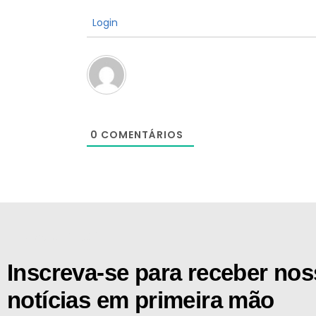
Login
0
COMENTÁRIOS
[the_ad id="21159"]
Inscreva-se para receber no
notícias em primeira mão