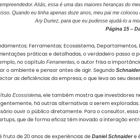
um empreendedor. Aliás, essa é uma das maiores heranças do m
a isso. Quando eu tinha apenas doze anos, meu pai me coloco
Ary Duriez, para que eu pudesse ajudá-lo a mon
Página 15 – D
Fundamentos; Ferramentas; Ecossistema, Departamentos, 
r orientações práticas e detalhadas, o verdadeiro passo
xemplo, no capítulo
, o autor frisa a importânc
Ferramentas
sar o ambiente e pensar antes de agir. Segundo
Schnaide
tectar as deficiências da empresa, o que leva ao seu des
pítulo
, ele também mostra que investidores 
Ecossistema
gentemente, há outras alternativas a serem exploradas.
sário ouvir o público diretamente. Para o consultor, essa
tups, que de forma eficaz têm inovado a interação entre
é fruto de 20 anos de experiências de
e 
Daniel Schnaider