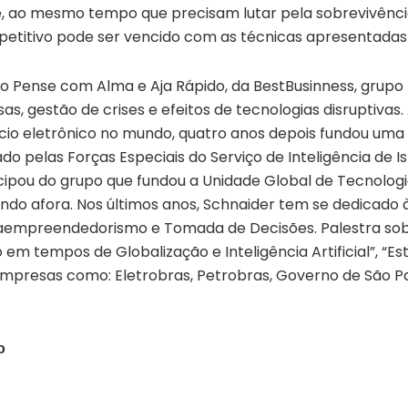
 ao mesmo tempo que precisam lutar pela sobrevivência
petitivo pode ser vencido com as técnicas apresentada
vro Pense com Alma e Aja Rápido, da BestBusinness, grupo
, gestão de crises e efeitos de tecnologias disruptivas. 
o eletrônico no mundo, quatro anos depois fundou uma d
o pelas Forças Especiais do Serviço de Inteligência de Is
icipou do grupo que fundou a Unidade Global de Tecnolog
do afora. Nos últimos anos, Schnaider tem se dedicado 
raempreende­dorismo e Tomada de Decisões. Palestra so
em tempos de Globalização e Inteligência Artificial”, “Est
empresas como: Eletrobras, Petrobras, Governo de São Pau
o