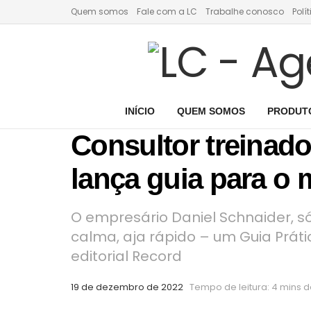
Quem somos
Fale com a LC
Trabalhe conosco
Polí
INÍCIO
QUEM SOMOS
PRODUTO
Consultor treinado
lança guia para o
O empresário Daniel Schnaider, s
calma, aja rápido – um Guia Prát
editorial Record
19 de dezembro de 2022
Tempo de leitura: 4 mins de