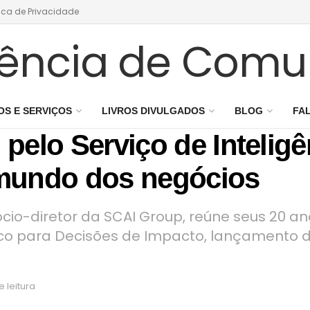
tica de Privacidade
S E SERVIÇOS
LIVROS DIVULGADOS
BLOG
FAL
 pelo Serviço de Inteligê
 mundo dos negócios
ócio-diretor da SCAI Group, reúne seus 20 
ico para Decisões de Impacto, lançamento d
 leitura