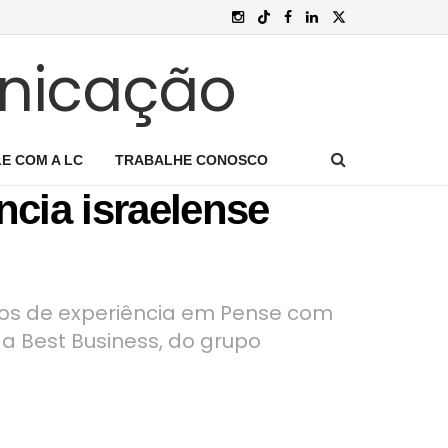
E COM A LC
TRABALHE CONOSCO
ncia israelense
anos de experiência em Pense com
a Best Business, do grupo