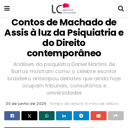
Contos de Machado de
Assis à luz da Psiquiatria e
do Direito
contemporâneo
Análises do psiquiatra Daniel Martins de
Barros mostram como o célebre escritor
brasileiro antecipou debates que ainda hoje
ocupam tribunais, consultórios e
universidades
30 de junho de 2026
Tempo de leitura: 6 mins de leitura