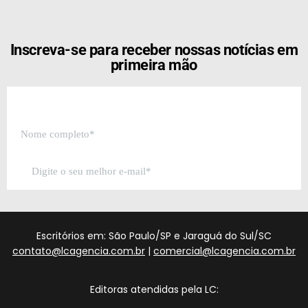
[the_ad id="21159"]
Inscreva-se para receber nossas notícias em
primeira mão
Escritórios em: São Paulo/SP e Jaraguá do Sul/SC
contato@lcagencia.com.br
|
comercial@lcagencia.com.br
Editoras atendidas pela LC: