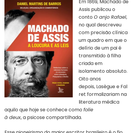
Em 1869, Machado de
Assis publicou o
conto
O anjo Rafael
,
no qual descreveu
com precisão clínica
um quadro em que o
delírio de um pai é
transmitido à filha
criada em
isolamento absoluto.
Oito anos
depois, Lasègue e Fal
ret formalizariam na
literatura médica
aquilo que hoje se conhece como
folie
à deux
, a psicose compartilhada.
Esse pioneirismo do maior escritor brasileiro é o fio