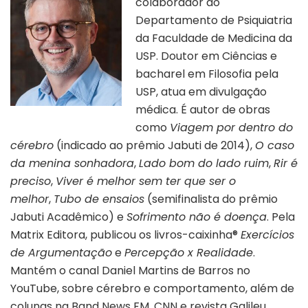
colaborador do
Departamento de Psiquiatria
da Faculdade de Medicina da
USP. Doutor em Ciências e
bacharel em Filosofia pela
USP, atua em divulgação
médica. É autor de obras
como
Viagem por dentro do
cérebro
(indicado ao prêmio Jabuti de 2014),
O caso
da menina sonhadora
,
Lado bom do lado ruim
,
Rir é
preciso
,
Viver é melhor sem ter que ser o
melhor
,
Tubo de ensaios
(semifinalista do prêmio
Jabuti Acadêmico) e
Sofrimento não é doença
. Pela
Matrix Editora, publicou os livros-caixinha®
Exercícios
de Argumentação
e
Percepção x Realidade
.
Mantém o canal Daniel Martins de Barros no
YouTube, sobre cérebro e comportamento, além de
colunas na Band News FM, CNN e revista Galileu.