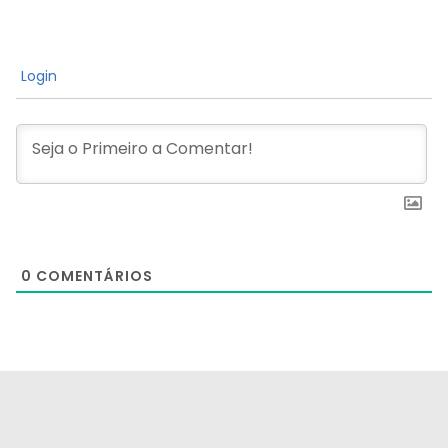
Login
0
COMENTÁRIOS
[the_ad id="21159"]