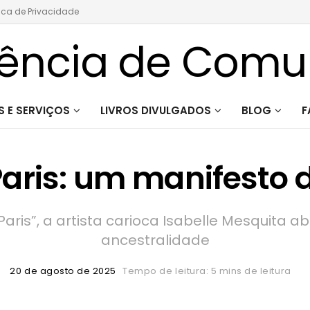
tica de Privacidade
 E SERVIÇOS
LIVROS DIVULGADOS
BLOG
F
aris: um manifesto 
ris”, a artista carioca Isabelle Mesquita ab
ancestralidade
20 de agosto de 2025
Tempo de leitura: 5 mins de leitura