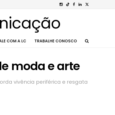
ALE COM A LC
TRABALHE CONOSCO
de moda e arte
orda vivência periférica e resgata