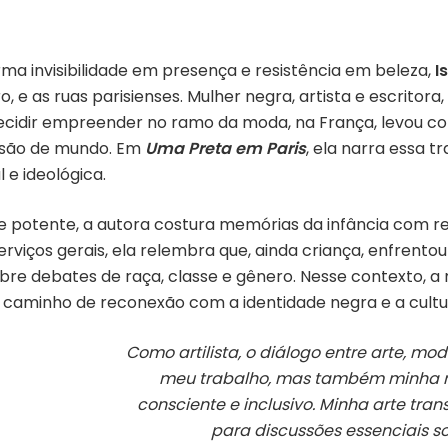
ma invisibilidade em presença e resistência em beleza,
I
o, e as ruas parisienses. Mulher negra, artista e escrito
 decidir empreender no ramo da moda, na França, levou
isão de mundo. Em
Uma Preta em Paris
, ela narra essa 
e ideológica.
potente, a autora costura memórias da infância com refl
viços gerais, ela relembra que, ainda criança, enfrentou
sobre debates de raça, classe e gênero. Nesse contexto
aminho de reconexão com a identidade negra e a cultura
Como artilista, o diálogo entre arte, mo
meu trabalho, mas também minha m
consciente e inclusivo. Minha arte tra
para discussões essenciais s