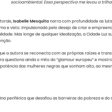
socioambiental. Essa perspectiva me levou a trilha
torais,
Isabelle Mesquita
narra com profundidade as luta
ma e visto. Impulsionada pelo desejo de criar e empreend
alidade. Mas longe de qualquer idealização, a Cidade Luz
enção.
que a autora se reconecta com as próprias raízes e tra
obra questiona ainda o mito do “glamour europeu” e mostra
 potência das mulheres negras que sonham alto, ao mesm
ina periférica que desafiou as barreiras da pobreza e d