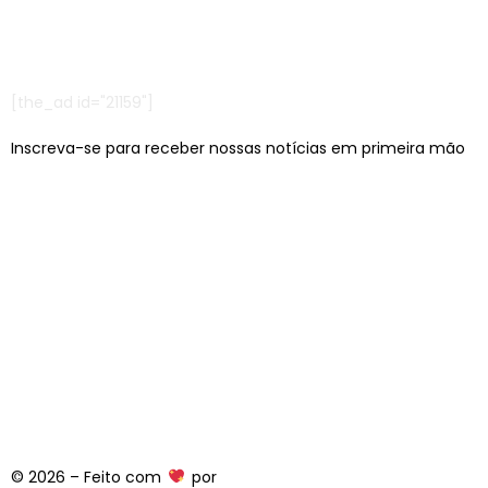
[the_ad id="21159"]
Inscreva-se para receber nossas notícias em primeira mão
Escritórios em: São Paulo/SP e Jaraguá do Sul/SC
contato@lcagencia.com.br
|
comercial@lcagencia.com.br
Editoras atendidas pela LC:
© 2026 – Feito com
por
Equipe LC