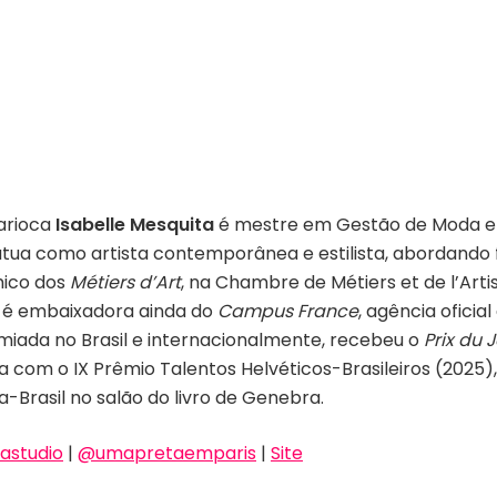
arioca
Isabelle Mesquita
é mestre em Gestão de Moda e 
, atua como artista contemporânea e estilista, abordando
mico dos
Métiers d’Art
, na Chambre de Métiers et de l’Artisa
ra é embaixadora ainda do
Campus France
, agência ofici
emiada no Brasil e internacionalmente, recebeu o
Prix du 
a com o IX Prêmio Talentos Helvéticos-Brasileiros (2025
a-Brasil no salão do livro de Genebra.
astudio
|
@umapretaemparis
|
Site