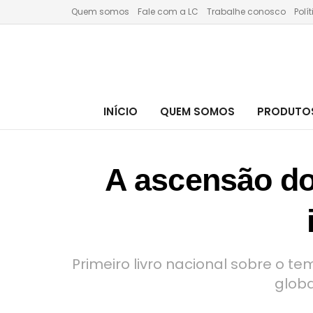
Quem somos
Fale com a LC
Trabalhe conosco
Polí
INÍCIO
QUEM SOMOS
PRODUTOS
A ascensão do
Primeiro livro nacional sobre o te
globa