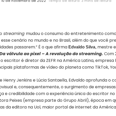
10 de novembro de 2022
Tempo de leitura: 3 mins de leitura
o
streaming
mudou o consumo do entretenimento como 
esse cenário no mundo e no Brasil, além do que você pre
idades passarem.” É o que afirma
mestre e
Edvaldo Silva,
Da válvula ao pixel – A revolução do streaming
.
Com 2
, o escritor é diretor da ZEFR na América Latina, empresa 
incipais plataformas de vídeo do planeta como TikTok, Y
 Henry Jenkins e Lúcia Santaella, Edvaldo aprofunda o 
ovisual e, consequentemente, o surgimento de empresas 
ça e credibilidade com a experiência única do escritor no
itora Peixes (empresa parte do Grupo Abril), época em q
tas da editora na Uol, maior portal de internet da América