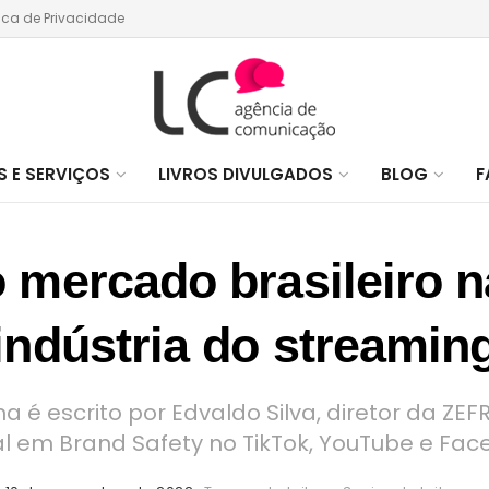
tica de Privacidade
 E SERVIÇOS
LIVROS DIVULGADOS
BLOG
F
 mercado brasileiro n
indústria do streamin
ma é escrito por Edvaldo Silva, diretor da ZE
l em Brand Safety no TikTok, YouTube e Fa