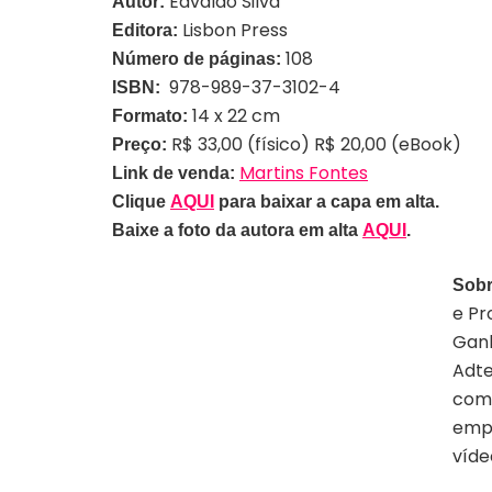
Edvaldo Silva
Autor:
Lisbon Press
Editora:
108
Número de páginas:
978-989-37-3102-4
ISBN:
14 x 22 cm
Formato:
R$ 33,00 (físico) R$ 20,00 (eBook)
Preço:
Martins Fontes
Link de venda:
Clique
AQUI
para baixar a capa em alta.
Baixe a foto da autora em alta
AQUI
.
Sobr
e Pr
Ganh
Adte
como
empr
víde