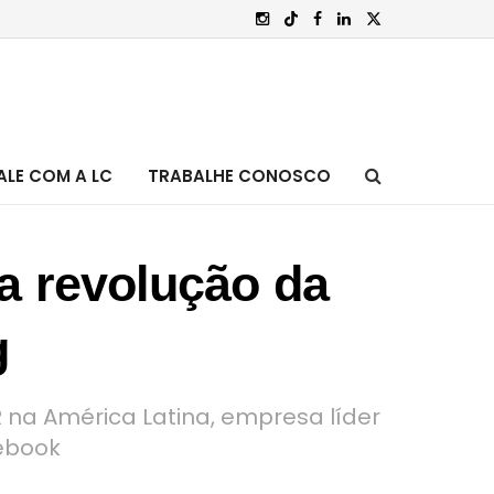
ALE COM A LC
TRABALHE CONOSCO
a revolução da
g
FR na América Latina, empresa líder
cebook