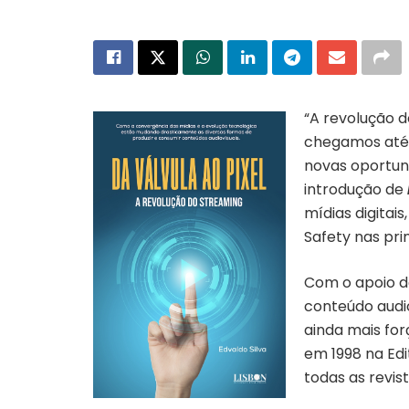
“A revolução d
chegamos até 
novas oportun
introdução de
mídias digitais
Safety nas pr
Com o apoio de
conteúdo audi
ainda mais for
em 1998 na Ed
todas as revis
Capa do livro “Da válvula ao píxel” |