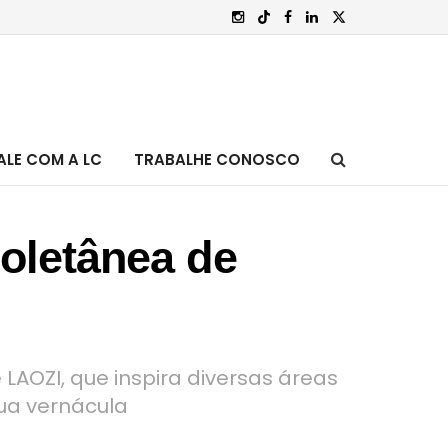
ALE COM A LC
TRABALHE CONOSCO
coletânea de
 LAOZI, que inspira diversas áreas
ua vernácula