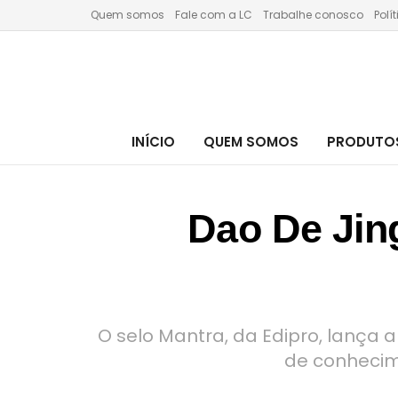
Quem somos
Fale com a LC
Trabalhe conosco
Polí
INÍCIO
QUEM SOMOS
PRODUTOS
Dao De Jing
O selo Mantra, da Edipro, lança a
de conhecim