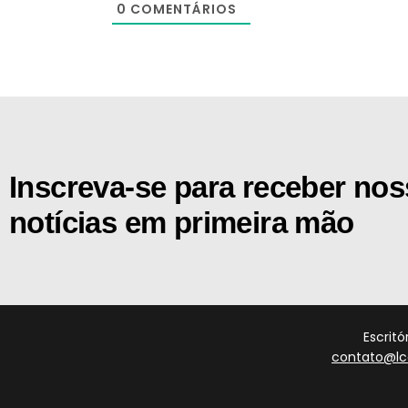
0
COMENTÁRIOS
[the_ad id="21159"]
Inscreva-se para receber no
notícias em primeira mão
Escrit
contato@lc