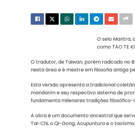
O selo Mantra, 
como TAO TE KI
Capa do livro “Dao de Jing”
O tradutor, de Taiwan, porém radicado no Bra
nesta área e é mestre em filosofia antiga 
Esta versão apresenta a tradicional coletâ
mandarim e seu respectivo sistema de pronú
fundamenta milenares tradições filosófico-re
A obra é um documento ancestral que serve d
Tai-Chi, o Qi-Gong, Acupuntura e o taoísmo