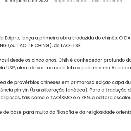
10 de janeiro de 2023
Tempo de leitura: 2 mins de leitura
da Edipro, lança a primeira obra traduzida do chinês: O
NG (ou TAO TE CHING), de LAO-TSÉ.
sil desde os cinco anos, Chih é conhecedor profundo da fi
pela USP, além de ser formado letras pela mesma Academi
nea de provérbios chineses em primorosa edição capa dura
ncia pin yin (transliteração fonética). Para a tradução 
ligiosas, tais como o TAOÍSMO e o ZEN, a editora escalou 
e base para muito da filosofia e da religiosidade orient
.