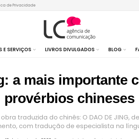
tica de Privacidade
 E SERVIÇOS
LIVROS DIVULGADOS
BLOG
F
: a mais importante 
provérbios chineses
 obra traduzida do chinês: O DAO DE JING, de
ento, com tradução de especialista na líng