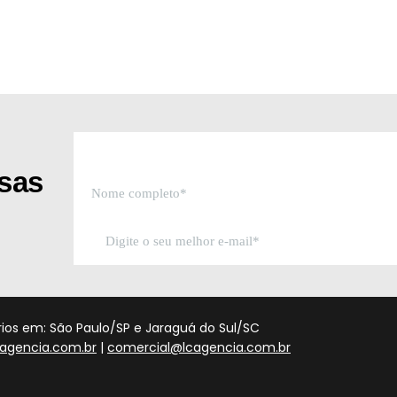
ssas
órios em: São Paulo/SP e Jaraguá do Sul/SC
agencia.com.br
|
comercial@lcagencia.com.br