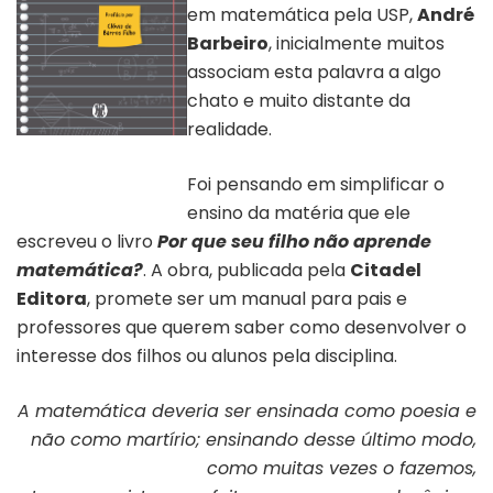
em matemática pela USP,
André
Barbeiro
, inicialmente muitos
associam esta palavra a algo
chato e muito distante da
realidade.
Capa do livro “Por que seu
filho não aprende
matemática?”
Foi pensando em simplificar o
ensino da matéria que ele
escreveu o livro
Por que seu filho não aprende
matemática?
. A obra, publicada pela
Citadel
Editora
, promete ser um manual para pais e
professores que querem saber como desenvolver o
interesse dos filhos ou alunos pela disciplina.
A matemática deveria ser ensinada como poesia e
não como martírio; ensinando desse último modo,
como muitas vezes o fazemos,