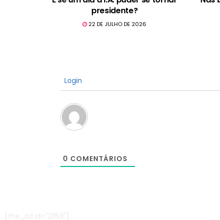
presidente?
22 DE JULHO DE 2026
Login
0
COMENTÁRIOS
[the_ad id="21159"]