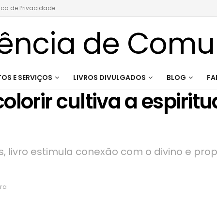
tica de Privacidade
OS E SERVIÇOS
LIVROS DIVULGADOS
BLOG
FA
olorir cultiva a espiri
s, livro estimula conexão com o divino e pr
ura