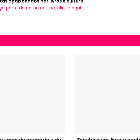
tas apaixonados por livros e cultura.
ça parte da nossa equipe, clique aqui.
brumas da memória e da
Escritora une livro a con