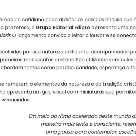
erado do cotidiano pode afastar as pessoas daquilo que
ma prazerosa, o
Grupo Editorial Edipro
apresenta uma nov
lorir
. O lançamento convida o leitor a louvar e se conect
escolhidas por sua natureza edificante, acompanhadas p
 primeiros manuscritos cristãos. São utilizados versículos
e abordam temas como perdão, caridade, esperança e f
e remetem a elementos da natureza e da tradição crist
ário apresenta um guia visual com miniaturas que permit
 vivenciados.
Em meio ao ritmo acelerado deste mundo di
maneira mais lenta e consciente, res
uma pausa para contemplar, escolhe