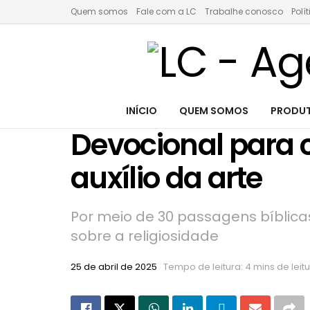
Quem somos
Fale com a LC
Trabalhe conosco
Polí
INÍCIO
QUEM SOMOS
PRODUT
Devocional para c
auxílio da arte
Por meio de 30 passagens bíblica
sobre a religiosidade
25 de abril de 2025
Tempo de leitura: 4 mins de leit