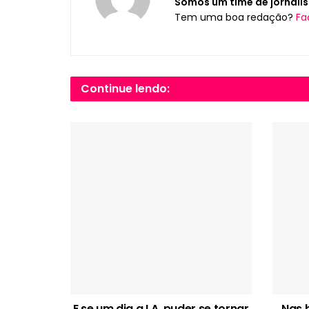
Somos um time de jornalis
Tem uma boa redação?
Fa
Continue lendo:
E se um dia a I.A. puder se tornar
Nas 