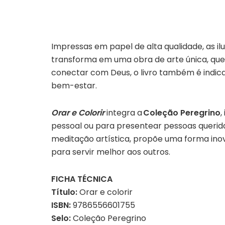
Impressas em papel de alta qualidade, as i
transforma em uma obra de arte única, que 
conectar com Deus, o livro também é indica
bem-estar.
Orar e Colorir
integra
a
Coleção Peregrino
,
pessoal ou para presentear pessoas queridas
meditação artística, propõe uma forma inov
para servir melhor aos outros.
FICHA TÉCNICA
Título:
Orar e colorir
ISBN:
9786556601755
Selo:
Coleção Peregrino