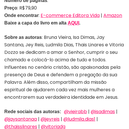
:
Número de páginas
: R$79,90
Preço
:
E-commerce Editora Vida
|
Amazon
Onde encontrar
Baixe a capa do livro em alta
AQUI
.
: Bruna Vieira, Isa Dimas, Jay
Sobre as autoras
Santana, Jey Reis, Ludmila Dias, Thais Linares e Vitoria
Dozzo se dedicam a amar o Senhor, cumprir o seu
chamado e colocá-lo acima de tudo e todos.
Influentes no cenário cristão, são apaixonadas pela
presença de Deus e defendem a pregação da sua
Palavra. Além disso, compartilham da missão
espiritual de ajudarem cada vez mais mulheres a
encontrarem sua verdadeira identidade em Jesus.
@vieirabb
|
@isadimas
|
Rede sociais das autoras:
@jaysantanaa
|
@jeyreis
|
@ludmila.dias1
|
@thaisslinares
|
@vitoriadg