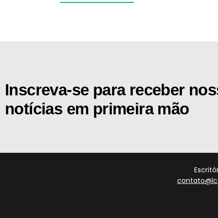
[the_ad id="21159"]
Inscreva-se para receber no
notícias em primeira mão
Escrit
contato@lc