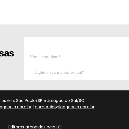
ssas
órios em: São Paulo/SP e Jaraguá do Sul/SC
agencia.com.br
|
comercial@lcagencia.com.br
Editoras atendidas pela LC: