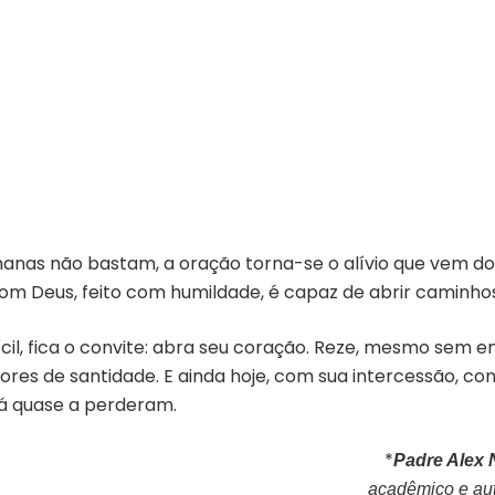
as não bastam, a oração torna-se o alívio que vem do 
 com Deus, feito com humildade, é capaz de abrir caminho
il, fica o convite: abra seu coração. Reze, mesmo sem e
res de santidade. E ainda hoje, com sua intercessão, cont
á quase a perderam.
*
Padre Alex
acadêmico e auto