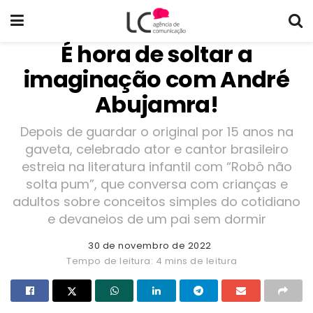
É hora de soltar a
imaginação com André
Abujamra!
Depois de guardar o original por 15 anos na
gaveta, celebrado ator e cantor brasileiro
estreia na literatura infantil com “Robô não
solta pum”, que conversa com crianças e
adultos sobre conceitos simples do cotidiano
e devaneios de um pai sem dormir
30 de novembro de 2022
Tempo de leitura: 4 mins de leitura