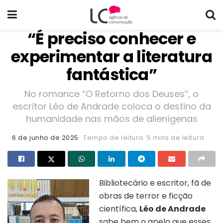
“É preciso conhecer e
experimentar a literatura
fantástica”
No romance “O Retorno dos Deuses”, o
escritor Léo de Andrade coloca o destino da
humanidade nas mãos de alienígenas
6 de junho de 2025
Tempo de leitura: 5 mins de leitura
Bibliotecário e escritor, fã de
obras de terror e ficção
científica,
Léo de Andrade
sabe bem o apelo que esses