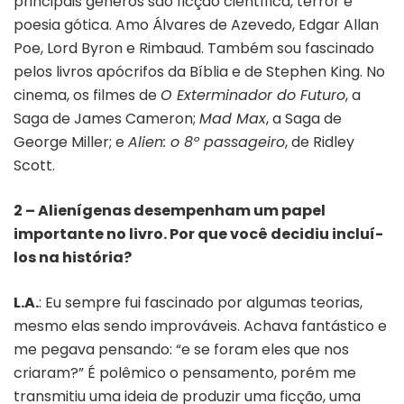
principais gêneros são ficção científica, terror e
poesia gótica. Amo Álvares de Azevedo, Edgar Allan
Poe, Lord Byron e Rimbaud. Também sou fascinado
pelos livros apócrifos da Bíblia e de Stephen King. No
cinema, os filmes de
O Exterminador do Futuro
, a
Saga de James Cameron;
Mad Max
, a Saga de
George Miller; e
Alien: o 8º passageiro
, de Ridley
Scott.
2 – Alienígenas desempenham um papel
importante no livro. Por que você decidiu incluí-
los na história?
L.A.
: Eu sempre fui fascinado por algumas teorias,
mesmo elas sendo improváveis. Achava fantástico e
me pegava pensando: “e se foram eles que nos
criaram?” É polêmico o pensamento, porém me
transmitiu uma ideia de produzir uma ficção, uma