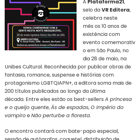
A
Plataforma21
,
selo da
VR Editora
,
celebra neste
mês os 10 anos de
existência com
evento comemorativ
o em São Paulo, no
dia 28 de maio, na
Unibes Cultural. Reconhecida por publicar obras de
fantasia, romance, suspense e histórias com
protagonismo LGBTQIAPN+, a editora soma mais de
200 títulos publicados ao longo da última
década. Entre eles estão os best-sellers
A princesa
e o queijo quente
,
Ás de espadas
,
O império do
vampiro
e
Não perturbe a floresta
.
O encontro contará com bate-papo especial,
sessão de autógrafos, coquetel, distribuição de