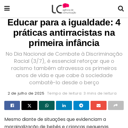
Educar para a igualdade: 4
práticas antirracistas na
primeira infância
No Dia Nacional de Combate à Discriminação
Racial (3/7), é essencial reforçar que o
racismo também atravessa os primeiros
anos de vida e que cabe à sociedade
combatê-lo desde o berço
2 de julho de 2025
Tempo de leitura: 3 mins de leitura
Mesmo diante de situações que evidenciam a
marginalização de bebês e crianças pequenas