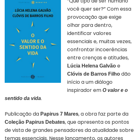
“Que tipo de ser humano
você quer ser?” Com essa
provocação que exige
olhar para dentro,
identificar valores
essenciais e, muitas vezes,
confrontar incoerências
entre crenças e atitudes,
e
Lúcia Helena Galvão
dão
Clóvis de Barros Filho
início a um diálogo
inspirador em
O valor e o
.
sentido da vida
Publicação da
, a obra faz parte da
Papirus 7 Mares
, que apresenta os pontos
Coleção Papirus Debates
de vista de grandes pensadores da atualidade sobre
temas essenciais. Nesse lançamento, os autores