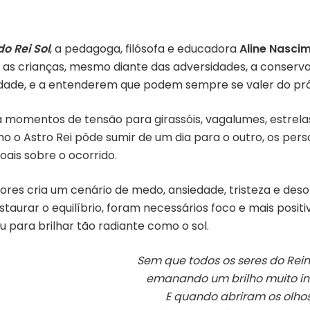
o Rei Sol
, a pedagoga, filósofa e educadora
Aline Nascim
ar as crianças, mesmo diante das adversidades, a conser
dade, e a entenderem que podem sempre se valer do próp
la momentos de tensão para girassóis, vagalumes, estrela
 o Astro Rei pôde sumir de um dia para o outro, os per
oais sobre o ocorrido
.
lores cria um cenário de medo, ansiedade, tristeza e des
estaurar o equilíbrio, foram necessários foco e mais pos
ceu para brilhar tão radiante como o sol.
Sem que todos os seres do Rei
emanando um brilho muito inte
E quando abriram os olhos