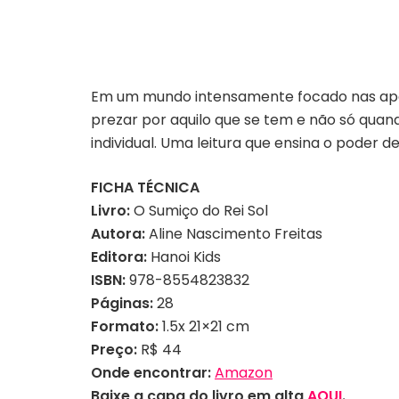
Em um mundo intensamente focado nas apar
prezar por aquilo que se tem e não só quan
individual
. Uma leitura que ensina o poder de
FICHA TÉCNICA
Livro:
O Sumiço do Rei Sol
Autora:
Aline Nascimento Freitas
Editora:
Hanoi Kids
ISBN:
978-8554823832
Páginas:
28
Formato:
1.5x 21×21 cm
Preço:
R$ 44
Onde encontrar:
Amazon
Baixe a capa do livro em alta
AQUI
.