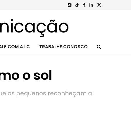
ALE COM A LC
TRABALHE CONOSCO
omo o sol
a que os pequenos reconheçam a