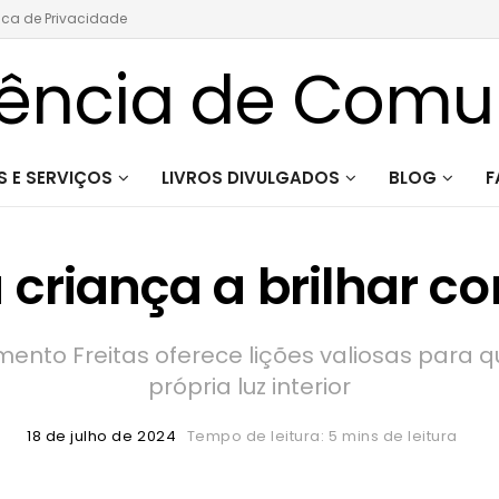
tica de Privacidade
 E SERVIÇOS
LIVROS DIVULGADOS
BLOG
F
 criança a brilhar c
mento Freitas oferece lições valiosas par
própria luz interior
18 de julho de 2024
Tempo de leitura: 5 mins de leitura