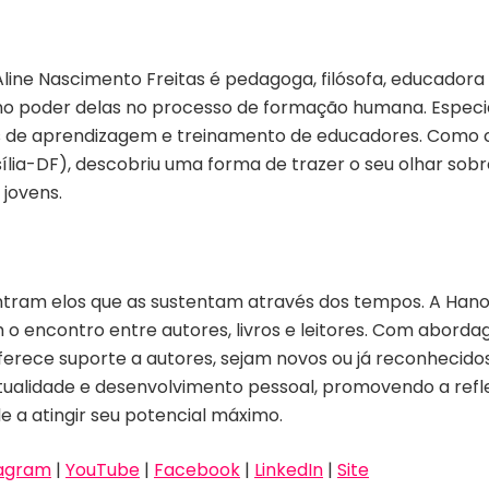
Aline Nascimento Freitas é pedagoga, filósofa, educadora
o no poder delas no processo de formação humana. Espec
as de aprendizagem e treinamento de educadores. Com
lia-DF), descobriu uma forma de trazer o seu olhar sobr
jovens.
tram elos que as sustentam através dos tempos. A Hano
 o encontro entre autores, livros e leitores. Com abord
erece suporte a autores, sejam novos ou já reconhecido
espiritualidade e desenvolvimento pessoal, promovendo a 
 a atingir seu potencial máximo.
tagram
|
YouTube
|
Facebook
|
LinkedIn
|
Site