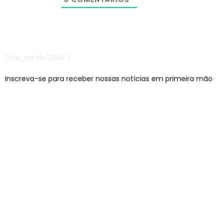
[the_ad id="21159"]
Inscreva-se para receber nossas notícias em primeira mão
Escritórios em: São Paulo/SP e Jaraguá do Sul/SC
contato@lcagencia.com.br
|
comercial@lcagencia.com.br
Editoras atendidas pela LC: