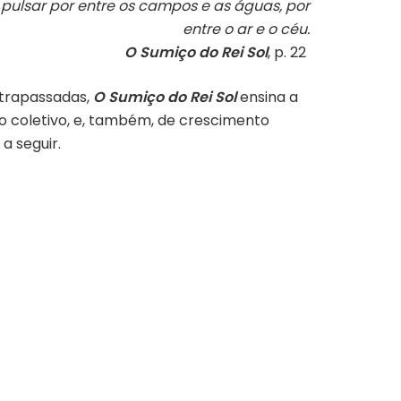
 pulsar por entre os campos e as águas, por
entre o ar e o céu.
O Sumiço do Rei Sol
, p. 22
ltrapassadas,
O Sumiço do Rei Sol
ensina a
o coletivo, e, também, de
crescimento
a seguir.