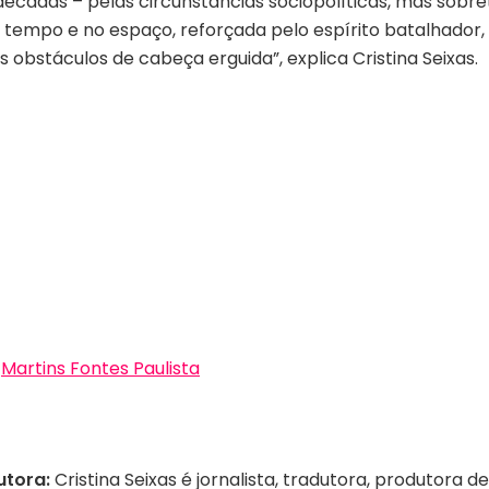
cadas – pelas circunstâncias sociopolíticas, mas sobret
tempo e no espaço, reforçada pelo espírito batalhador, r
obstáculos de cabeça erguida”, explica Cristina Seixas.
|
Martins Fontes Paulista
utora:
Cristina Seixas é jornalista, tradutora, produtora d