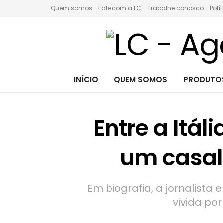
Quem somos
Fale com a LC
Trabalhe conosco
Polí
INÍCIO
QUEM SOMOS
PRODUTOS
Entre a Itáli
um casal
Em biografia, a jornalista 
vivida por