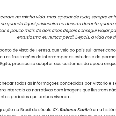
eram na minha vida, mas, apesar de tudo, sempre enfre
mo quando fiquei prisioneiro no deserto durante quatro an
ar e pouco mais de dois anos depois consegui viajar par
entusiasmo eu nunca perdi. Depois, a vida me d
nto de vista de Teresa, que veio ao país sul-americano 
ou as frustrações de interromper os estudos e de perman
 Egito, precisou se adaptar aos costumes da época enquan
hecar todas as informações concedidas por Vittorio e T
 obra intercala as narrativas com imagens que ilustram nã
erentes períodos que ambos viveram.
gração no Brasil do século XX,
Rabena Karib
é uma histór