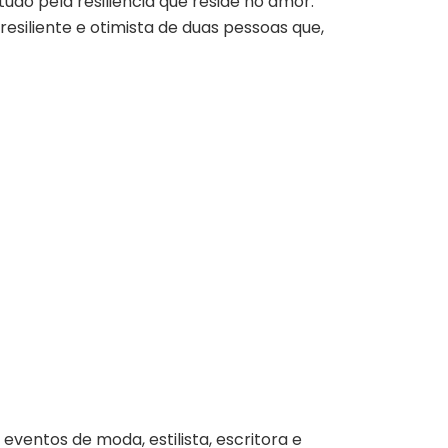
udo pela resiliência que reside no amor.
esiliente e otimista de duas pessoas que,
e eventos de moda, estilista, escritora e