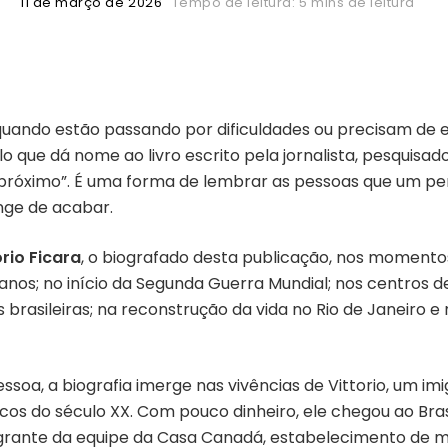
11 de março de 2026
Tempo de leitura: 5 mins de leitura
quando estão passando por dificuldades ou precisam de 
tulo que dá nome ao livro escrito pela jornalista, pesquis
 próximo”. É uma forma de lembrar as pessoas que um per
ge de acabar.
orio Ficara
, o biografado desta publicação, nos momentos
 anos; no início da Segunda Guerra Mundial; nos centros 
 brasileiras; na reconstrução da vida no Rio de Janeiro e
a, a biografia imerge nas vivências de Vittorio, um imi
s do século XX. Com pouco dinheiro, ele chegou ao Brasi
egrante da equipe da Casa Canadá, estabelecimento de mo