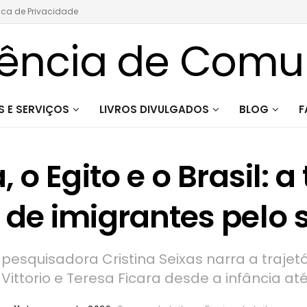
tica de Privacidade
 E SERVIÇOS
LIVROS DIVULGADOS
BLOG
F
a, o Egito e o Brasil: 
 de imigrantes pelo 
e pesquisadora Cristina Seixas narra a trajetó
 Vittorio e Teresa Ficara desde a infância at