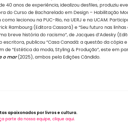
 40 anos de experiência, idealizou desfiles, produziu ev
essora do Curso de Bacharelado em Design – Habilitação
como lecionou na PUC-Rio, na UERJ e na UCAM. Participou
ick Rambourg (Editora Cassará) e “Seu futuro nas linhas 
Uma breve história
do racismo”, de Jacques d’Adesky (Edi
o escritora, publicou “Casa Canadá: a questão da cópia 
ém de “Estética da moda, Styling & Produção”, este em par
e o mar
(2025), ambos pela Edições Cândido.
tas apaixonados por livros e cultura.
ça parte da nossa equipe, clique aqui.