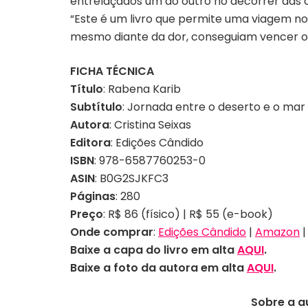
entrelaçados um ao outro no decorrer das dé
“Este é um livro que permite uma viagem no 
mesmo diante da dor, conseguiam vencer os 
FICHA TÉCNICA
Título
: Rabena Karib
Subtítulo
: Jornada entre o deserto e o mar
Autora
: Cristina Seixas
Editora
: Edições Cândido
ISBN
: 978-6587760253-0
ASIN
: B0G2SJKFC3
Páginas
: 280
Preço
: R$ 86 (físico) | R$ 55 (e-book)
Onde comprar
:
Edições Cândido
|
Amazon
Baixe a capa do livro em alta
AQUI
.
Baixe a foto da autora
em alta
AQUI
.
Sobre a a