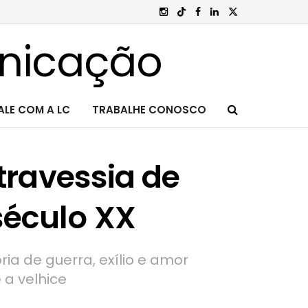
ALE COM A LC
TRABALHE CONOSCO
a travessia de
século XX
ria de guerra, exílio e amor
é a velhice