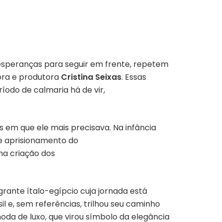
esperanças para seguir em frente, repetem
adora e produtora
Cristina Seixas
. Essas
íodo de calmaria há de vir,
 em que ele mais precisava. Na infância
de aprisionamento do
 na criação dos
grante ítalo-egípcio cuja jornada está
l e, sem referências, trilhou seu caminho
da de luxo, que virou símbolo da elegância