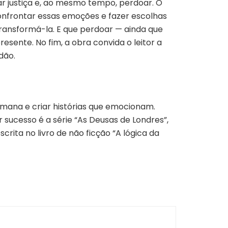
r justiça e, ao mesmo tempo, perdoar. O
confrontar essas emoções e fazer escolhas
ransformá-la. E que perdoar — ainda que
esente. No fim, a obra convida o leitor a
dão.
umana e criar histórias que emocionam.
ior sucesso é a série “As Deusas de Londres”,
rita no livro de não ficção “A lógica da