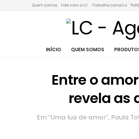
Quem somos
Fale com a LC
Trabalhe conosco
Polí
INÍCIO
QUEM SOMOS
PRODUTOS
Entre o amo
revela as
Em “Uma lua de amor”, Paula Toy