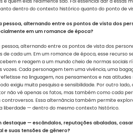
as e quem elas realmente são. Foi essencial dar a essa
tanto dentro do contexto histórico quanto do ponto de vi
ra pessoa, alternando entre os pontos de vista dos pe
pecialmente em um romance de época?
pessoa, alternando entre os pontos de vista dos person
as de cada um. Em um romance de época, esse recurso se
ebem e reagem a um mundo cheio de normas sociais rígi
 das vozes. Cada personagem tem uma vivência, uma bag
refletisse na linguagem, nos pensamentos e nas atitudes
do exigiu muita pesquisa e sensibilidade. Por outro lad
itor não vê apenas os fatos, mas também como cada per
 controversos. Essa alternância também permite explo
a liberdade — dentro do mesmo contexto histórico.
m destaque — escândalos, reputações abaladas, casam
al e suas tensões de gênero?