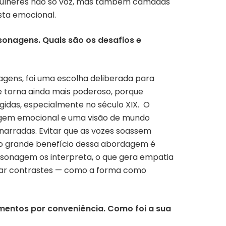
s mulheres não só voz, mas também camadas
sta emocional.
rsonagens. Quais são os desafios e
agens, foi uma escolha deliberada para
 torna ainda mais poderoso, porque
das, especialmente no século XIX. O
agem emocional e uma visão de mundo
 narradas. Evitar que as vozes soassem
o, o grande benefício dessa abordagem é
sonagem os interpreta, o que gera empatia
rar contrastes — como a forma como
entos por conveniência. Como foi a sua