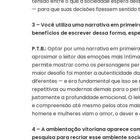
tensão entre o que a sociedade espera del
— para que suas decisões fizessem sentido 
3 – Você utiliza uma narrativa em primei
benefícios de escrever dessa forma, es
P.T.B.:
Optar por uma narrativa em primeira 
aproximar o leitor das emoções mais íntim
permite mostrar como os personagens perc
maior desafio foi manter a autenticidade
diferentes — e era fundamental que isso se 
repetitivas ou modernas demais para o perío
justamente a profundidade emocional. O le
e compreensão até mesmo pelos atos mais
homens e mulheres viam o amor, o dever e 
4 – A ambientação vitoriana aparece co
pesquisa para recriar esse ambiente soci