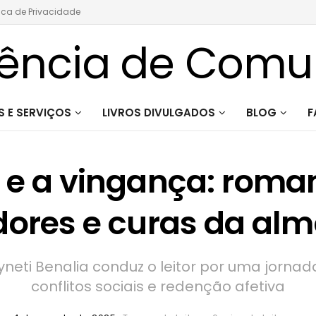
tica de Privacidade
 E SERVIÇOS
LIVROS DIVULGADOS
BLOG
F
r e a vingança: roma
 dores e curas da a
neti Benalia conduz o leitor por uma jorna
conflitos sociais e redenção afetiva