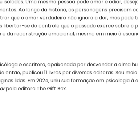
ou isolados. Uma mesma pessoa pode amar e odiar, deseja
mentos. Ao longo da história, os personagens precisam 
rar que o amor verdadeiro não ignora a dor, mas pode t
s libertar-se do controle que o passado exerce sobre o pr
uta e da reconstrução emocional, mesmo em meio à escuri
icóloga e escritora, apaixonada por desvendar a alma h
sde então, publicou 11 livros por diversas editoras. Seu ma
nas lidas. Em 2024, uniu sua formação em psicologia à esc
or
pela editora The Gift Box.