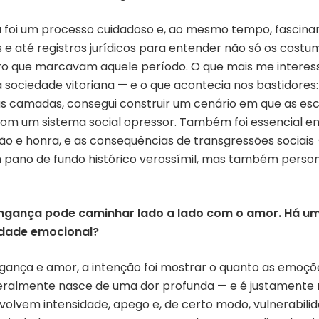
foi um processo cuidadoso e, ao mesmo tempo, fascinante
s e até registros jurídicos para entender não só os cos
ênero que marcavam aquele período. O que mais me interes
 sociedade vitoriana — e o que acontecia nos bastidores
as camadas, consegui construir um cenário em que as e
om um sistema social opressor. Também foi essencial
o e honra, e as consequências de transgressões sociais
um pano de fundo histórico verossímil, mas também per
 vingança pode caminhar lado a lado com o amor. Há 
lidade emocional?
ingança e amor, a intenção foi mostrar o quanto as emoç
 geralmente nasce de uma dor profunda — e é justament
olvem intensidade, apego e, de certo modo, vulnerabili