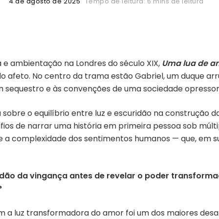
4 de agosto de 2025
Tempo de leitura: 6 mins de leitura
 e ambientação na Londres do século XIX,
Uma lua de a
do afeto. No centro da trama estão Gabriel, um duque arru
sequestro e às convenções de uma sociedade opressora
 sobre o equilíbrio entre luz e escuridão na construção 
ios de narrar uma história em primeira pessoa sob múltip
a e a complexidade dos sentimentos humanos — que, em s
idão da vingança antes de revelar o poder transform
?
om a luz transformadora do amor foi um dos maiores desa