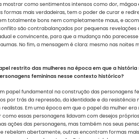
a era mostrar como sentimentos intensos como dor, mágo
ormas mais verdadeiras, tem o poder de curar e redire
em totalmente bons nem completamente maus, e acomp
onflito são contrabalançados por pequenas revelações de
radual e convincente, para que a mudança não parecess
raumas. No fim, a mensagem é clara: mesmo nas noites m
papel restrito das mulheres na época em que a histór
personagens femininas nesse contexto histórico?
m papel fundamental na construção das personagens fem
os por trás da repressão, da identidade e da resistência
 realistas. Em uma época em que o papel da mulher era ri
rar como essas personagens lidavam com desejos próprios,
 nas ações das personagens, mas também nos seus pensa
e rebelam abertamente, outras encontram formas mais s