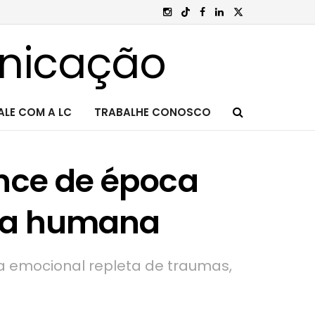
ALE COM A LC
TRABALHE CONOSCO
nce de época
lma humana
da emocional repleta de traumas,