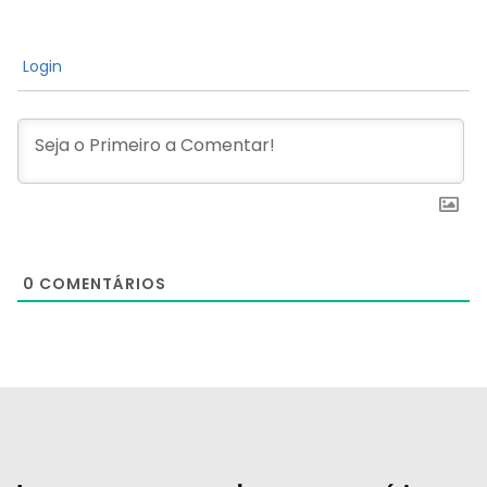
Login
0
COMENTÁRIOS
[the_ad id="21159"]