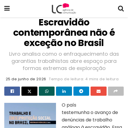
Escravidão
contemporânea não é
exceção no Brasil
Livro analisa como o enfraquecimento das
garantias trabalhistas abre espaço para
formas extremas de exploração
25 de junho de 2026
Tempo de leitura: 4 mins de leitura
O país
testemunha o avanço de
denúncias de trabalho
análogo à escravidão. Essa