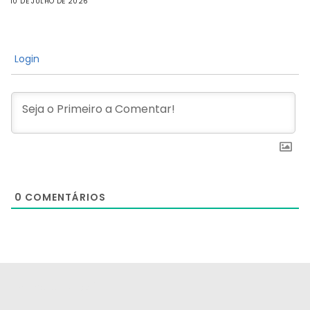
10 DE JULHO DE 2026
Login
0
COMENTÁRIOS
[the_ad id="21159"]