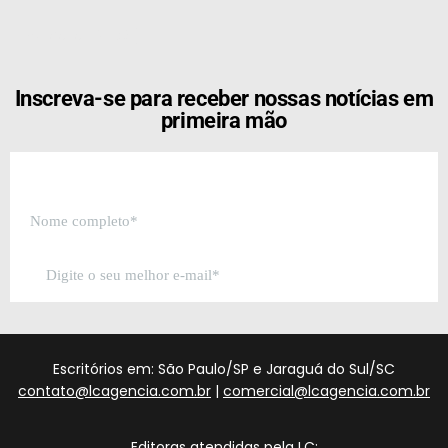
[the_ad id="21159"]
Inscreva-se para receber nossas notícias em
primeira mão
Escritórios em: São Paulo/SP e Jaraguá do Sul/SC
contato@lcagencia.com.br
|
comercial@lcagencia.com.br
Editoras atendidas pela LC: