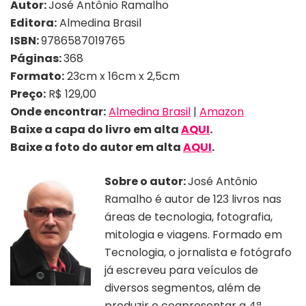
Autor:
José Antônio Ramalho
Editora:
Almedina Brasil
ISBN:
9786587019765
Páginas:
368
Formato:
23cm x 16cm x 2,5cm
Preço:
R$ 129,00
Onde encontrar:
Almedina Brasil
|
Amazon
Baixe a capa do livro em alta
AQUI
.
Baixe a foto do autor em alta
AQUI
.
Sobre o autor:
José Antônio
Ramalho é autor de 123 livros nas
áreas de tecnologia, fotografia,
mitologia e viagens. Formado em
Tecnologia, o jornalista e fotógrafo
já escreveu para veículos de
diversos segmentos, além de
produzir e coapresentar a 4ª