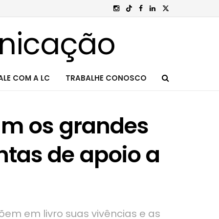
ALE COM A LC
TRABALHE CONOSCO
am os grandes
tas de apoio a
õem em livro suas vivências e as