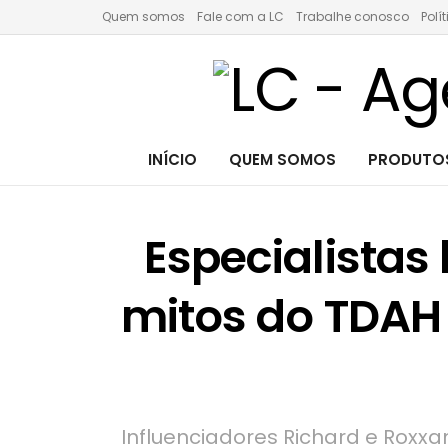
Quem somos
Fale com a LC
Trabalhe conosco
Polí
INÍCIO
QUEM SOMOS
PRODUTOS
Especialista
mitos do TDAH
Influenciadores Richard e Roxxa