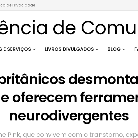
tica de Privacidade
 E SERVIÇOS
LIVROS DIVULGADOS
BLOG
F
s britânicos desmont
 e oferecem ferramen
neurodivergentes
ne Pink, que convivem com o transtorno, exp