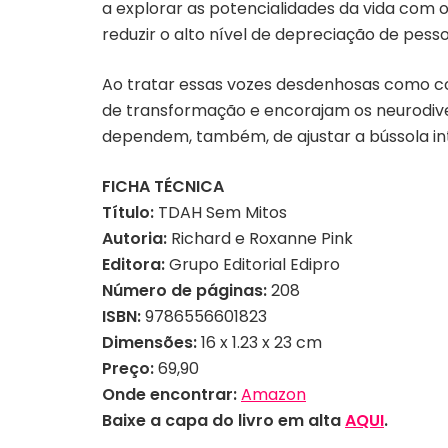
a explorar as potencialidades da vida com 
reduzir o alto nível de depreciação de pes
Ao tratar essas vozes desdenhosas como co
de transformação e encorajam os neurodiver
dependem, também, de ajustar a bússola in
FICHA TÉCNICA
Título:
TDAH Sem Mitos
Autoria:
Richard e Roxanne Pink
Editora:
Grupo Editorial Edipro
Número de páginas:
208
ISBN:
9786556601823
Dimensões:
16 x 1.23 x 23 cm
Preço:
69,90
Onde encontrar:
Amazon
Baixe a capa do livro em alta
AQUI
.