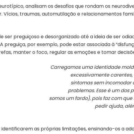
eurotípico, analisam os desafios que rondam os neurodi
. Vícios, traumas, automutilação e relacionamentos fam
 ser preguiçoso e desorganizado até a ideia de ser odiad
A preguiça, por exemplo, pode estar associada à “disfun
arefas, manter o foco, regular as emoções e tomar decisõ
Carregamos uma identidade molda
excessivamente carentes,
sintomas sem incomodar 
problemas. Esse é um dos p
somos um fardo), pois faz com que
pedir ajuda, al
s a identificarem as próprias limitações, ensinando-os a