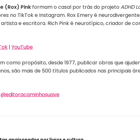
e (Rox) Pink
formam o casal por trás do projeto
ADHD L
ores no TikTok e Instagram. Rox Emery é neurodivergent
 artista e escritora. Rich Pink é neurotípico, criador de
Tok
|
YouTube
em como propósito, desde 1977, publicar obras que ajudem
nos, são mais de 500 títulos publicados nas principais ár
|
@editoracaminhosuave
tas apaixonados por livros e cultura.