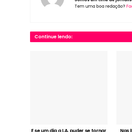
Tem uma boa redação?
Fa
Continue lendo:
E se um dia a I.A. puder se tornar
Nas 