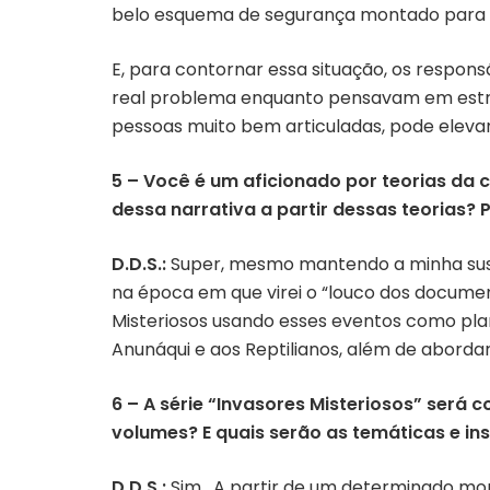
belo esquema de segurança montado para c
E, para contornar essa situação, os respo
real problema enquanto pensavam em estra
pessoas muito bem articuladas, pode eleva
5 – Você é um aficionado por teorias da
dessa narrativa a partir dessas teorias?
D.D.S.:
Super, mesmo mantendo a minha suspe
na época em que virei o “louco dos documen
Misteriosos usando esses eventos como plano
Anunáqui e aos Reptilianos, além de aborda
6 – A série “Invasores Misteriosos” será
volumes? E quais serão as temáticas e in
D.D.S.:
Sim. A partir de um determinado mom