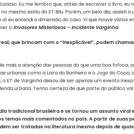
rioso. Eu me lembro que, antes de escrever o livro, eu n
 no mesmo estilo do ET Bilu. Porém, um belo dia, assisti
 e aí eu entendi a dimensão do caso. Vi que houve vários
rever o
Invasores Misteriosos – Incidente Varginha
.
real, que brincam com o “inexplicável”, podem chama
de mais a atenção das pessoas do que uma boa fofoca, 
ndas urbanas como a Loira do Banheiro e o Jogo do Copo,
o, o ET de Varginha deixou de ser apenas um evento inex
enda urbana. Tenho certeza de que parte do público vai 
dia tradicional brasileira e se tornou um assunto vira
 os temas mais comentados no país. A partir de suas 
dem ser tratadas na literatura mesmo depois de qua