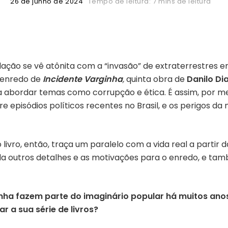
26 de junho de 2024
Tempo de leitura: 7 mins de leitura
ação se vê atônita com a “invasão” de extraterrestres e
O enredo de
Incidente Varginha
,
quinta obra de
Danilo Di
 abordar temas como corrupção e ética. É assim, por meio 
 episódios políticos recentes no Brasil, e os perigos d
 o livro, então, traça um paralelo com a vida real a parti
rda outros detalhes e as motivações para o enredo, e tam
nha fazem parte do imaginário popular há muitos anos.
r a sua série de livros?