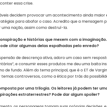
onter essa crise.
nsáveis decidem provocar um acontecimento ainda maior 
tégias para abafar o caso. Acredito que a mensagem pr
r uma nação, assim como destruí-la.
 conspiração e histórias que mexem com a imaginação
 Pode citar algumas delas espalhadas pelo enredo?
nsão de descrença ativa, adoro um caso sem resposta. 
tários”, e consumir esses produtos me deu uma baita insp
 de fundo. Além do tema principal, que é o ET de Vargin
r temas controversos, como a ética por trás da possibili
 composta por uma trilogia. Os leitores já podem ter 
spirações extraterrestres? Pode dar algum spoiler?
ento, os personagens tomam suas próprias decisões, e a 