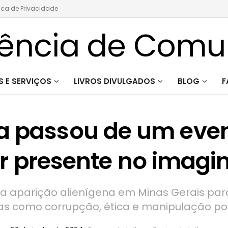
tica de Privacidade
 E SERVIÇOS
LIVROS DIVULGADOS
BLOG
F
a passou de um even
r presente no imagi
iza aparição alienígena em Minas Gerais pa
s como corrupção, ética e manipulação pol