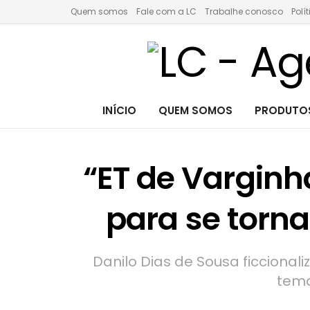
Quem somos
Fale com a LC
Trabalhe conosco
Polí
INÍCIO
QUEM SOMOS
PRODUTOS
“ET de Varginh
para se torna
Danilo Dias de Sousa ficcional
tema