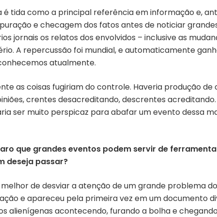
a é tida como a principal referência em informação e, an
puração e checagem dos fatos antes de noticiar grandes 
s jornais os relatos dos envolvidos – inclusive as mudan
tério. A repercussão foi mundial, e automaticamente gan
e conhecemos atualmente.
nte as coisas fugiriam do controle. Haveria produção 
piniões, crentes desacreditando, descrentes acreditando.
isaria ser muito perspicaz para abafar um evento dess
claro que grandes eventos podem servir de ferramenta
 deseja passar?
a melhor de desviar a atenção de um grande problema do
tração e apareceu pela primeira vez em um documento di
os alienígenas acontecendo, furando a bolha e chegand