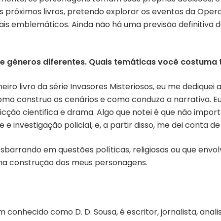
s próximos livros, pretendo explorar os eventos da Opera
s emblemáticos. Ainda não há uma previsão definitiva d
 de gêneros diferentes. Quais temáticas você costuma 
eiro livro da série Invasores Misteriosos, eu me dedique
mo construo os cenários e como conduzo a narrativa. E
, ficção cientifica e drama. Algo que notei é que não impo
vestigação policial, e, a partir disso, me dei conta de
barrando em questões políticas, religiosas ou que envol
 na construção dos meus personagens.
 conhecido como D. D. Sousa, é escritor, jornalista, ana