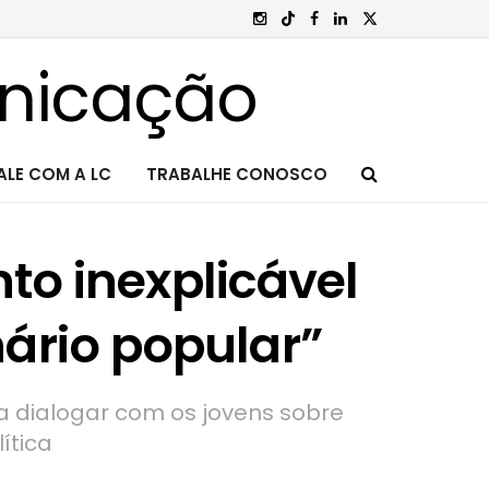
ALE COM A LC
TRABALHE CONOSCO
to inexplicável
nário popular”
ra dialogar com os jovens sobre
ítica