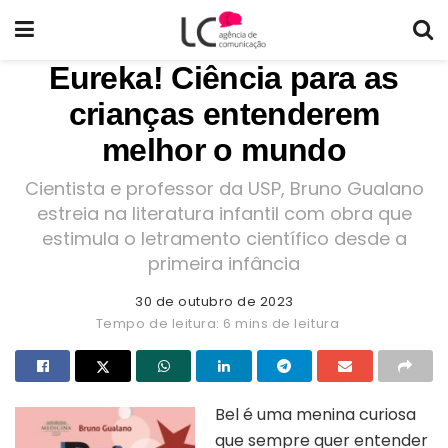
Eureka! Ciência para as
crianças entenderem
melhor o mundo
Cientista e professor da USP, Bruno Gualano
estreia na literatura infantil com obra que
estimula o letramento científico desde a
primeira infância
30 de outubro de 2023
Tempo de leitura: 6 mins de leitura
Bel é uma menina curiosa
que sempre quer entender