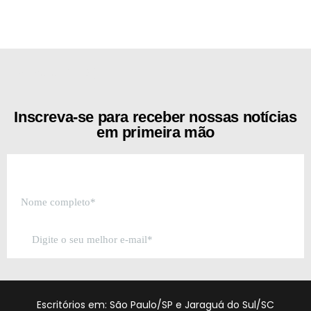
[the_ad id="21159"]
Inscreva-se para receber nossas notícias
em primeira mão
Escritórios em: São Paulo/SP e Jaraguá do Sul/SC