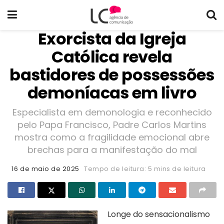
Exorcista da Igreja
Católica revela
bastidores de possessões
demoníacas em livro
Especialista em demonologia e reconhecido
pelo Papa Francisco, Padre Carlos Martins
mostra como a fragilidade emocional abre
brechas para a manifestação do mal
16 de maio de 2025
Tempo de leitura: 5 mins de leitura
Longe do sensacionalismo