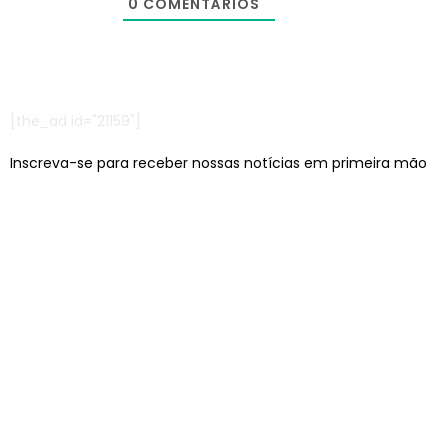
0
COMENTÁRIOS
[the_ad id="21159"]
Inscreva-se para receber nossas notícias em primeira mão
Escritórios em: São Paulo/SP e Jaraguá do Sul/SC
contato@lcagencia.com.br
|
comercial@lcagencia.com.br
Editoras atendidas pela LC: