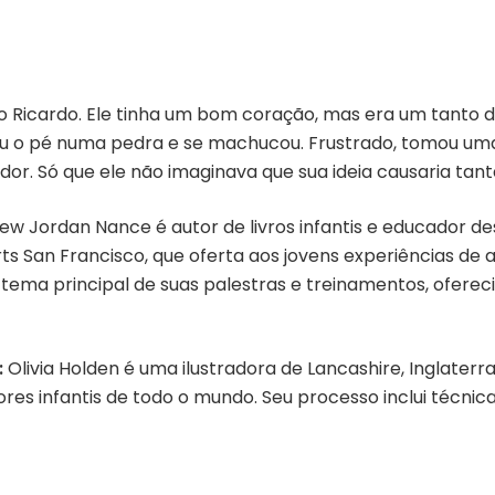
 Ricardo. Ele tinha um bom coração, mas era um tanto d
eu o pé numa pedra e se machucou. Frustrado, tomou uma 
or. Só que ele não imaginava que sua ideia causaria tant
w Jordan Nance é autor de livros infantis e educador d
s San Francisco, que oferta aos jovens experiências de a
tema principal de suas palestras e treinamentos, oferec
:
Olivia Holden é uma ilustradora de Lancashire, Inglate
res infantis de todo o mundo. Seu processo inclui técnicas