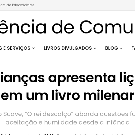
tica de Privacidade
 E SERVIÇOS
LIVROS DIVULGADOS
BLOG
F
ianças apresenta li
em um livro milenar
Suave, “O rei descalço” aborda questões f
aceitação e humildade desde a infância