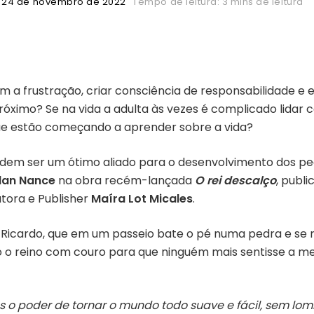
24 de novembro de 2022
Tempo de leitura: 3 mins de leitura
m a frustração, criar consciência de responsabilidade e
próximo? Se na vida a adulta às vezes é complicado lidar
ue estão começando a aprender sobre a vida?
 podem ser um ótimo aliado para o desenvolvimento dos pe
dan Nance
na obra recém-lançada
O rei descalço
, publ
utora e Publisher
Maíra Lot Micales
.
i Ricardo, que em um passeio bate o pé numa pedra e se 
do o reino com couro para que ninguém mais sentisse a m
 o poder de tornar o mundo todo suave e fácil, sem 