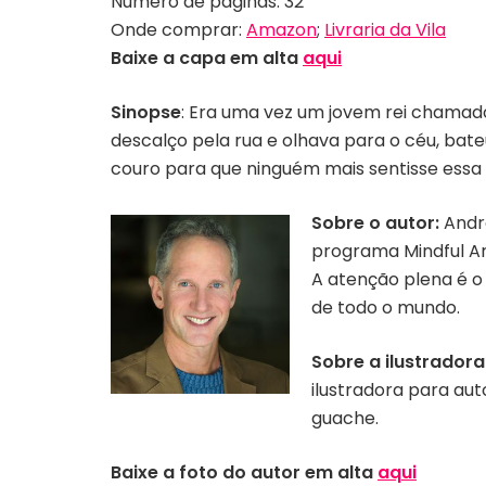
Número de páginas: 32
Onde comprar:
Amazon
;
Livraria da Vila
Baixe a capa em alta
aqui
Sinopse
: Era uma vez um jovem rei chamado
descalço pela rua e olhava para o céu, bat
couro para que ninguém mais sentisse essa d
Sobre o autor:
Andre
programa Mindful Art
A atenção plena é o 
de todo o mundo.
Sobre a ilustradora
ilustradora para auto
Autor: Andrew Jordan Nance
guache.
Baixe a foto do autor em alta
aqui