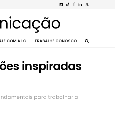
ALE COM A LC
TRABALHE CONOSCO
ções inspiradas
undamentais para trabalhar a