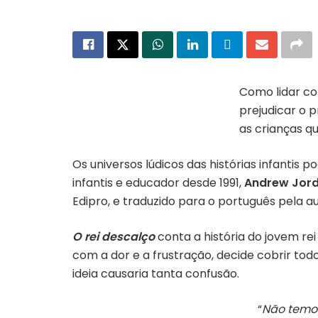
Como lidar co
prejudicar o 
Capa do livro “o Rei Descalço”
as crianças q
Os universos lúdicos das histórias infantis
infantis e educador desde 1991,
Andrew Jor
Edipro, e traduzido para o português pela a
O rei descalço
conta a história do jovem re
com a dor e a frustração, decide cobrir to
ideia causaria tanta confusão.
“
Não temos