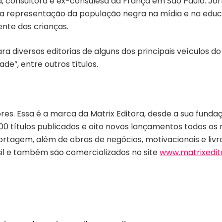
consultora e ex-consulesa da França em São Paulo. Jorn
 a representação da população negra na mídia e na educa
nte das crianças.
ara diversas editorias de alguns dos principais veículos d
de”, entre outros títulos.
res. Essa é a marca da Matrix Editora, desde a sua funda
0 títulos publicados e oito novos lançamentos todos os m
rtagem, além de obras de negócios, motivacionais e livros
asil e também são comercializados no site
www.matrixedit