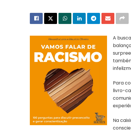
A busca
balanço
surpree
também 
infeliz
Para co
livro-c
comunic
experiê
Na caix
conscie
Capa do livro “Vamos falar de Racismo”