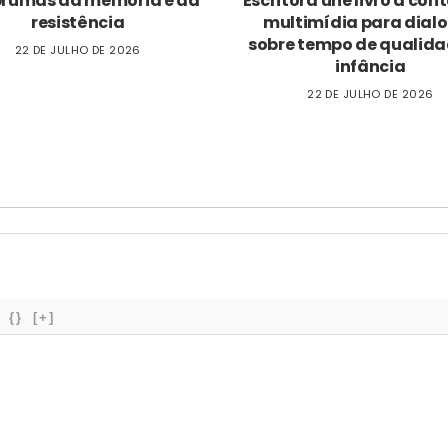
brumas da memória e da
Escritora une livro a co
resistência
multimídia para dial
sobre tempo de qualida
22 DE JULHO DE 2026
infância
22 DE JULHO DE 2026
{}
[+]