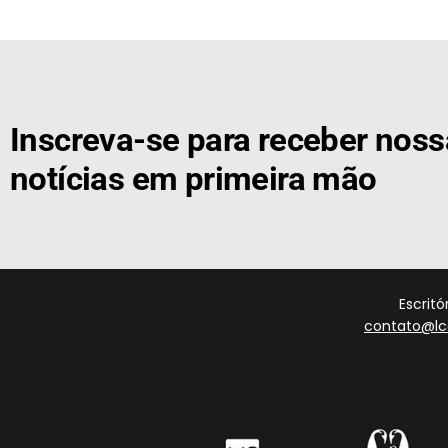
[the_ad id="21159"]
Inscreva-se para receber nos
notícias em primeira mão
Escrit
contato@lc