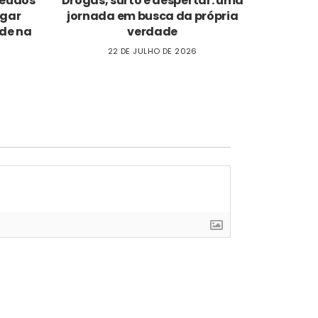
nteúdos
Drogas, surto e despertar: uma
ogar
jornada em busca da própria
de na
verdade
22 DE JULHO DE 2026