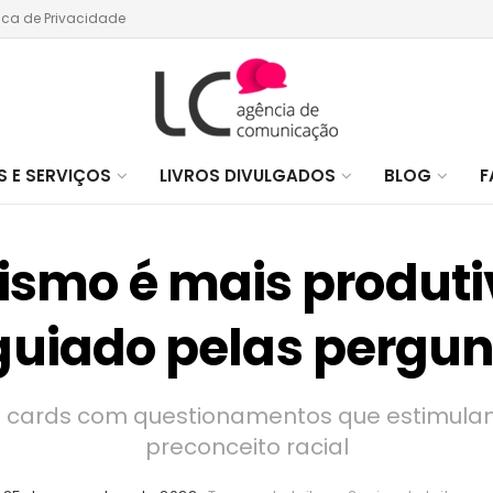
tica de Privacidade
 E SERVIÇOS
LIVROS DIVULGADOS
BLOG
F
cismo é mais produt
guiado pelas pergun
úne cards com questionamentos que estimul
preconceito racial