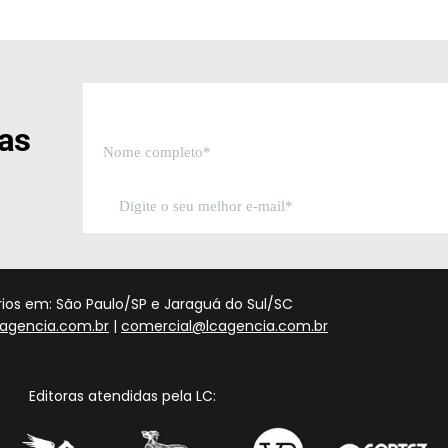
sas
órios em: São Paulo/SP e Jaraguá do Sul/SC
agencia.com.br
|
comercial@lcagencia.com.br
Editoras atendidas pela LC: