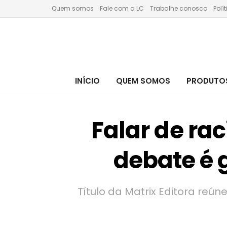
Quem somos
Fale com a LC
Trabalhe conosco
Polí
INÍCIO
QUEM SOMOS
PRODUTOS
Falar de ra
debate é 
Título da Matrix Editora re