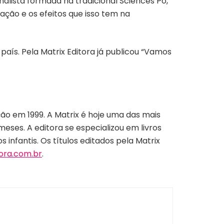
alista formada na tradicional Sciences Po,
ção e os efeitos que isso tem na
o país. Pela Matrix Editora já publicou “Vamos
ção em 1999. A Matrix é hoje uma das mais
eses. A editora se especializou em livros
 infantis. Os títulos editados pela Matrix
ora.com.br
.