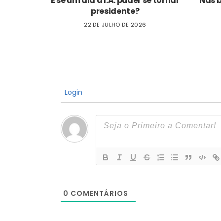
E se um dia a I.A. puder se tornar
Nas 
presidente?
22 DE JULHO DE 2026
Login
0
COMENTÁRIOS