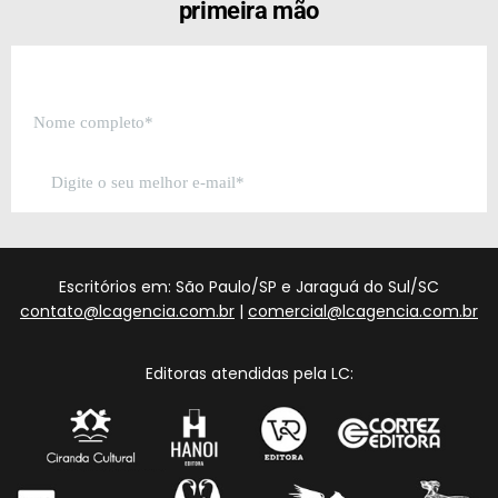
primeira mão
Escritórios em: São Paulo/SP e Jaraguá do Sul/SC
contato@lcagencia.com.br
|
comercial@lcagencia.com.br
Editoras atendidas pela LC: