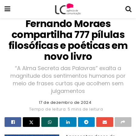
Fernando Moraes
compartilha 777 pílulas
filosóficas e poéticas em
novo livro
“A Alma Secreta das Palavras” exalta a
magnitude dos sentimentos humanos por
meio de frases curtas que acolhem sem
julgamentos
17 de dezembro de 2024
Tempo de leitura: 5 mins de leitura