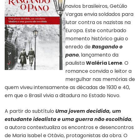
navios brasileiros, Getúlio
Vargas envia soldados para
lutar contra os nazistas na
Europa. Este conturbado
momento histórico guia o
enredo de
Rasgando o
pano
, lançamento da
paulista
Waléria Leme
. O
romance convida o leitor a
Capa do livro “Rasgando o pano”
mergulhar nas memórias de
quem viveu intensamente as décadas de 1930 e 40,
em que o Brasil vivia a ditadura no Estado Novo.
A partir do subtítulo
Uma jovem decidida, um
estudante idealista e uma guerra não escolhida
,
a autora contextualiza os encontros e desencontros
de Maria Isabel e Otávio, protagonistas da obra. O