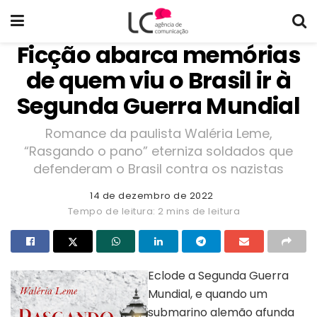
Ficção abarca memórias
de quem viu o Brasil ir à
Segunda Guerra Mundial
Romance da paulista Waléria Leme,
“Rasgando o pano” eterniza soldados que
defenderam o Brasil contra os nazistas
14 de dezembro de 2022
Tempo de leitura: 2 mins de leitura
Eclode a Segunda Guerra
Mundial, e quando um
submarino alemão afunda