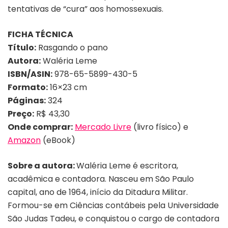
tentativas de “cura” aos homossexuais.
FICHA TÉCNICA
Título:
Rasgando o pano
Autora:
Waléria Leme
ISBN/ASIN:
978-65-5899-430-5
Formato:
16×23 cm
Páginas:
324
Preço:
R$ 43,30
Onde comprar:
Mercado Livre
(livro físico) e
Amazon
(eBook)
Sobre a autora:
Waléria Leme é escritora,
acadêmica e contadora. Nasceu em São Paulo
capital, ano de 1964, início da Ditadura Militar.
Formou-se em Ciências contábeis pela Universidade
São Judas Tadeu, e conquistou o cargo de contadora