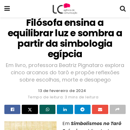
Filósofa ensina a
equilibrar luz e sombra a
partir da simbologia
egípcia
Em livro, professora Beatriz Pignataro explora
cinco arcanos do tarô e propõe reflexões
sobre escolhas, morte e desapego
13 de fevereiro de 2024
Tempo de leitura: 3 mins de leitura
Em
Simbolismos no Tarô