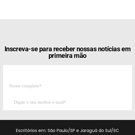
[the_ad id="21159"]
Inscreva-se para receber nossas notícias em
primeira mão
Escritórios em: São Paulo/SP e Jaraguá do Sul/SC