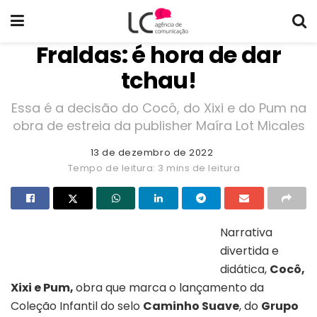
Fraldas: é hora de dar
tchau!
Essa é a decisão do Cocô, do Xixi e do Pum na
obra de estreia da publisher Maíra Lot Micales
13 de dezembro de 2022
Tempo de leitura: 3 mins de leitura
Narrativa
divertida e
Capa do livro “Cocô, xixi e pum”
didática,
Cocô,
Xixi e Pum,
obra que marca o lançamento da
Coleção Infantil do selo
Caminho Suave
, do
Grupo