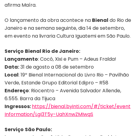
afirma Maíra.
O lançamento da obra acontece na
Bienal
do Rio de
Janeiro e na semana seguinte, dia 14 de setembro,
em evento na livraria Cultura Iguatemi em São Paulo.
Serviço
Bienal Rio de Janeiro:
Lançamento
: Cocô, Xixi e Pum – Adeus Fralda!
Data:
31 de agosto a 08 de setembro
Local
: 19º Bienal Internacional do Livro Rio – Pavilhão
Verde, Estande Grupo Editorial Edipro – R58
Endereço
: Riocentro – Avenida Salvador Allende,
6.555. Barra da Tijuca
Ingressos:
https://bienal.byinti.com/#/ticket/event
Information/LgI3T5y-UahXnwZMIwqS
Serviço
São Paulo: