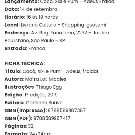
Lançamento:
Cocô, Xixi e Pum – Adeus Fralda!
Data:
14 de setembro
Horário:
16 às 19 horas
Local:
Livraria Cultura – Shopping Iguatemi
Endereço:
Av. Brig. Faria Lima, 2232 – Jardim
Paulistano, São Paulo – SP
Entrada:
Franca
FICHA TÉCNICA:
Título:
Cocô, Xixi e Pum – Adeus, fralda!
Autora
: Maíra Lot Micales
Ilustrações
: Thiago Egg
Edição:
1ª edição, 2019
Editora
: Caminho Suave
ISBN (impresso):
9788589987387
ISBN (PDF):
9788589987417
Páginas
: 32
Formato:
24x24cm