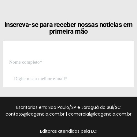
[the_ad id="21159"]
Inscreva-se para receber nossas notícias em
primeira mão
Escritórios em: São Paulo/SP e Jaraguá do Sul/SC
contato@lcagencia.com.br
|
comercial@lcagencia.com.br
Editoras atendidas pela LC: