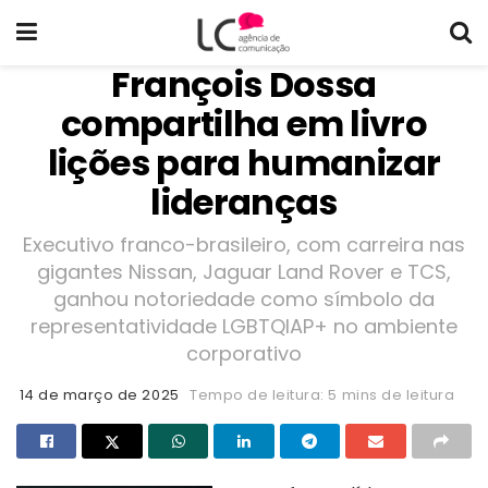
François Dossa
compartilha em livro
lições para humanizar
lideranças
Executivo franco-brasileiro, com carreira nas
gigantes Nissan, Jaguar Land Rover e TCS,
ganhou notoriedade como símbolo da
representatividade LGBTQIAP+ no ambiente
corporativo
14 de março de 2025
Tempo de leitura: 5 mins de leitura