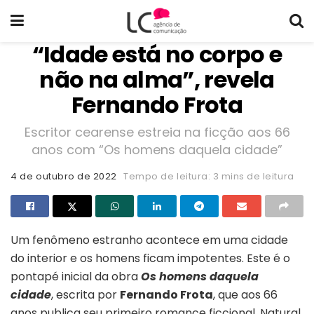
“Idade está no corpo e
não na alma”, revela
Fernando Frota
Escritor cearense estreia na ficção aos 66
anos com “Os homens daquela cidade”
4 de outubro de 2022
Tempo de leitura: 3 mins de leitura
Um fenômeno estranho acontece em uma cidade
do interior e os homens ficam impotentes. Este é o
pontapé inicial da obra
Os homens daquela
cidade
, escrita por
Fernando Frota
, que aos 66
anos publica seu primeiro romance ficcional. Natural