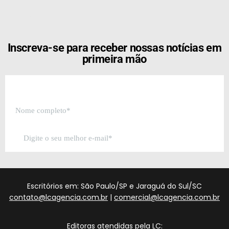
[the_ad id="21159"]
Inscreva-se para receber nossas notícias em
primeira mão
Escritórios em: São Paulo/SP e Jaraguá do Sul/SC
contato@lcagencia.com.br
|
comercial@lcagencia.com.br
Editoras atendidas pela LC: